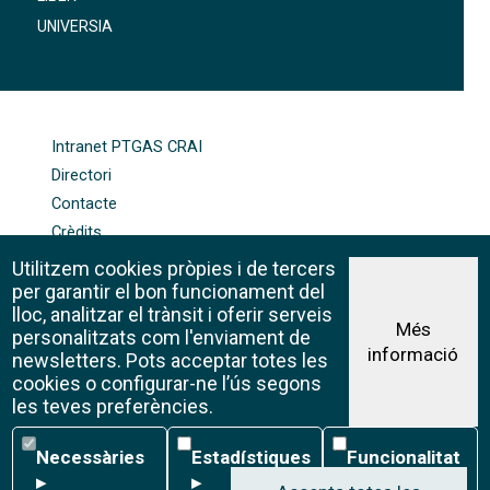
UNIVERSIA
FOOTER-ALTRES ENLLAÇOS
Intranet PTGAS CRAI
Directori
Contacte
Crèdits
Mapa web
Utilitzem cookies pròpies i de tercers
Política de galetes
per garantir el bon funcionament del
lloc, analitzar el trànsit i oferir serveis
Més
personalitzats com l'enviament de
informació
Avís legal
newsletters. Pots acceptar totes les
©CRAI Universitat de Barcelona
cookies o configurar-ne l’ús segons
Creative Commons 4.0
les teves preferències.
Necessàries
Estadístiques
Funcionalitat
Necessàries
Estadístiques
Funcionalitat
▸
▸
▸