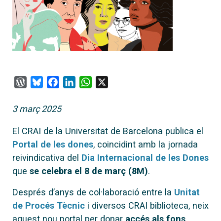
WordPress
Bluesky
Facebook
LinkedIn
WhatsApp
X
3 març 2025
El CRAI de la Universitat de Barcelona publica el
Portal de les dones
, coincidint amb la jornada
reivindicativa del
Dia Internacional de les Dones
que
se celebra el 8 de març (8M)
.
Després d’anys de col·laboració entre la
Unitat
de Procés Tècnic
i diversos CRAI biblioteca, neix
aquest nou portal per donar
accés als fons