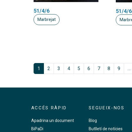
51/4/6
51/4/6
Marbrejat
Marbre
Paginació
1
2
3
4
5
6
7
8
9
…
ACCÉS RÀPID
SEGUEIX-NOS
Apadrina un document
Blog
BiPaDi
Butlletí de notícies