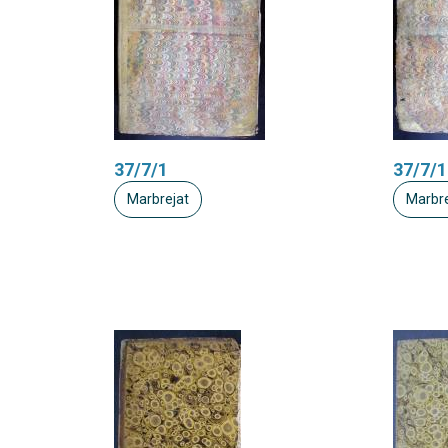
37/7/1
37/7/1
Marbrejat
Marbre