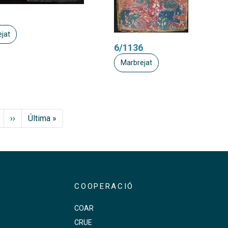
jat
6/1136
Marbrejat
Pàgina següent
Última pàgina
››
Última »
COOPERACIÓ
COAR
CRUE