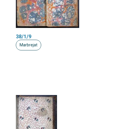
38/1/9
Marbrejat