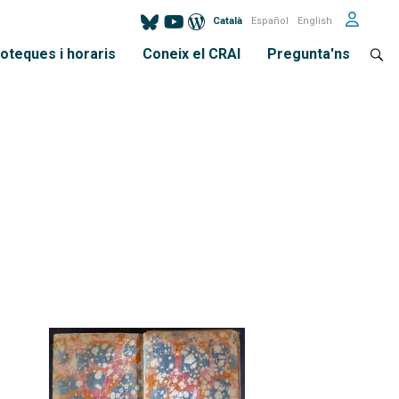
Català
Español
English
ioteques i horaris
Coneix el CRAI
Pregunta'ns