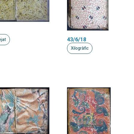
43/6/18
jat
Xilogràfic