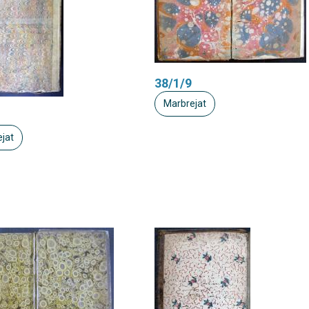
38/1/9
Marbrejat
jat