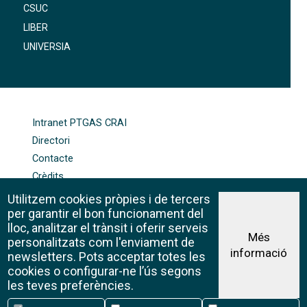
CSUC
LIBER
UNIVERSIA
FOOTER-ALTRES ENLLAÇOS
Intranet PTGAS CRAI
Directori
Contacte
Crèdits
Mapa web
Utilitzem cookies pròpies i de tercers
Política de galetes
per garantir el bon funcionament del
lloc, analitzar el trànsit i oferir serveis
Més
personalitzats com l'enviament de
informació
Avís legal
newsletters. Pots acceptar totes les
©CRAI Universitat de Barcelona
cookies o configurar-ne l’ús segons
Creative Commons 4.0
les teves preferències.