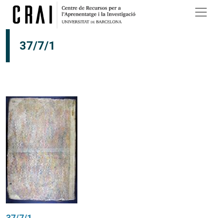
Vés al contingut
37/7/1
37/7/1