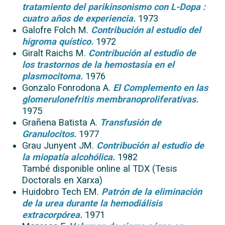
tratamiento del parikinsonismo con L-Dopa :
cuatro años de experiencia.
1973
Galofre Folch M.
Contribución al estudio del
higroma quístico.
1972
Giralt Raichs M.
Contribución al estudio de
los trastornos de la hemostasia en el
plasmocitoma.
1976
Gonzalo Fonrodona A.
El Complemento en las
glomerulonefritis membranoproliferativas.
1975
Grañena Batista A.
Transfusión de
Granulocitos.
1977
Grau Junyent JM.
Contribución al estudio de
la miopatía alcohólica.
1982
També disponible online al TDX (Tesis
Doctorals en Xarxa)
Huidobro Tech EM.
Patrón de la eliminación
de la urea durante la hemodiálisis
extracorpórea.
1971