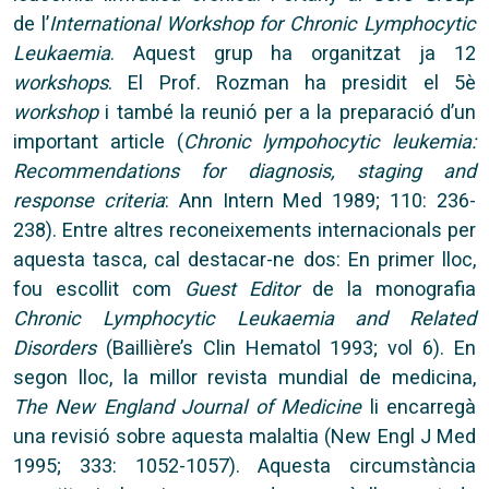
de l’
International Workshop for Chronic Lymphocytic
Leukaemia
. Aquest grup ha organitzat ja 12
workshops
. El Prof. Rozman ha presidit el 5è
workshop
i també la reunió per a la preparació d’un
important article (
Chronic lympohocytic leukemia:
Recommendations for diagnosis, staging and
response criteria
: Ann Intern Med 1989; 110: 236-
238). Entre altres reconeixements internacionals per
aquesta tasca, cal destacar-ne dos: En primer lloc,
fou escollit com
Guest Editor
de la monografia
Chronic Lymphocytic Leukaemia and Related
Disorders
(Baillière’s Clin Hematol 1993; vol 6). En
segon lloc, la millor revista mundial de medicina,
The New England Journal of Medicine
li encarregà
una revisió sobre aquesta malaltia (New Engl J Med
1995; 333: 1052-1057). Aquesta circumstància