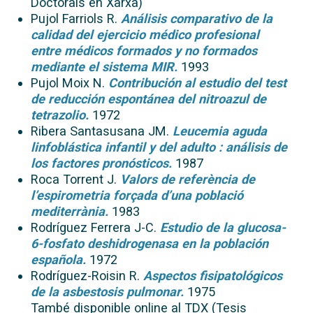
Doctorals en Xarxa)
Pujol Farriols R.
Análisis comparativo de la
calidad del ejercicio médico profesional
entre médicos formados y no formados
mediante el sistema MIR.
1993
Pujol Moix N.
Contribución al estudio del test
de reducción espontánea del nitroazul de
tetrazolio.
1972
Ribera Santasusana JM.
Leucemia aguda
linfoblástica infantil y del adulto : análisis de
los factores pronósticos.
1987
Roca Torrent J.
Valors de referència de
l’espirometria forçada d’una població
mediterrània.
1983
Rodríguez Ferrera J-C.
Estudio de la glucosa-
6-fosfato deshidrogenasa en la población
española.
1972
Rodríguez-Roisin R.
Aspectos fisipatológicos
de la asbestosis pulmonar.
1975
També disponible online al TDX (Tesis