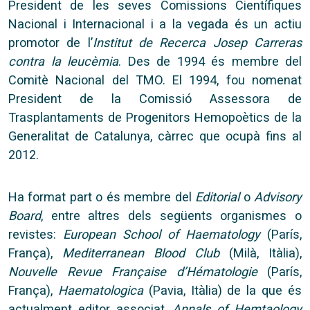
President de les seves Comissions Científiques
Nacional i Internacional i a la vegada és un actiu
promotor de l’
Institut de Recerca Josep Carreras
contra la leucèmia
. Des de 1994 és membre del
Comitè Nacional del TMO. El 1994, fou nomenat
President de la Comissió Assessora de
Trasplantaments de Progenitors Hemopoètics de la
Generalitat de Catalunya, càrrec que ocupà fins al
2012.
Ha format part o és membre del
Editorial
o
Advisory
Board
, entre altres dels següents organismes o
revistes:
European School of Haematology
(París,
França),
Mediterranean Blood Club
(Milà, Itàlia),
Nouvelle Revue Française d’Hématologie
(París,
França),
Haematologica
(Pavia, Itàlia) de la que és
actualment editor associat,
Annals of Hemtaology