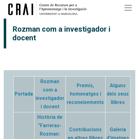
Vés al contingut
Rozman com a investigador i
docent
Rozman
Premis,
Alguns
com a
Portada
homenatges i
dels seus
investigador
reconeixements
llibres
i docent
Història de
"Farreras-
Contribucions
Galeria
Rozman:
en altres llibres
d'imatges