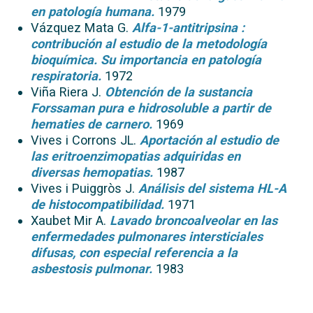
en patología humana.
1979
Vázquez Mata G.
Alfa-1-antitripsina :
contribución al estudio de la metodología
bioquímica. Su importancia en patología
respiratoria.
1972
Viña Riera J.
Obtención de la sustancia
Forssaman pura e hidrosoluble a partir de
hematies de carnero.
1969
Vives i Corrons JL.
Aportación al estudio de
las eritroenzimopatias adquiridas en
diversas hemopatias.
1987
Vives i Puiggròs J.
Análisis del sistema HL-A
de histocompatibilidad.
1971
Xaubet Mir A.
Lavado broncoalveolar en las
enfermedades pulmonares intersticiales
difusas, con especial referencia a la
asbestosis pulmonar.
1983