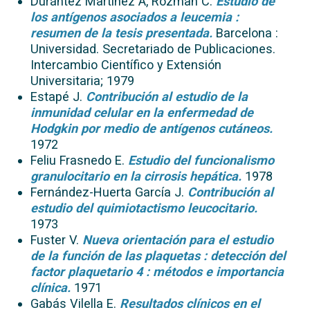
Durántez Martínez A, Rozman C.
Estudio de
los antígenos asociados a leucemia :
resumen de la tesis presentada.
Barcelona :
Universidad. Secretariado de Publicaciones.
Intercambio Científico y Extensión
Universitaria; 1979
Estapé J.
Contribución al estudio de la
inmunidad celular en la enfermedad de
Hodgkin por medio de antígenos cutáneos.
1972
Feliu Frasnedo E.
Estudio del funcionalismo
granulocitario en la cirrosis hepática.
1978
Fernández-Huerta García J.
Contribución al
estudio del quimiotactismo leucocitario.
1973
Fuster V.
Nueva orientación para el estudio
de la función de las plaquetas : detección del
factor plaquetario 4 : métodos e importancia
clínica.
1971
Gabás Vilella E.
Resultados clínicos en el