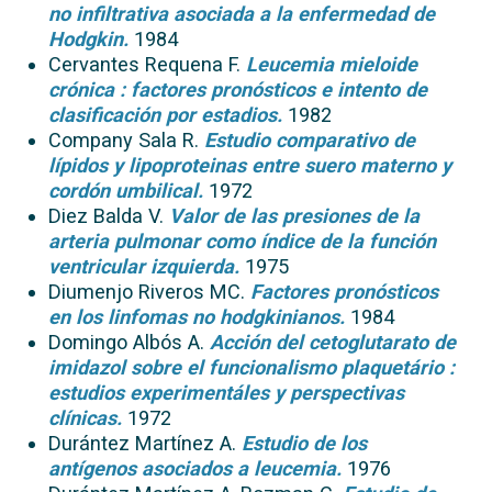
no infiltrativa asociada a la enfermedad de
Hodgkin.
1984
Cervantes Requena F.
Leucemia mieloide
crónica : factores pronósticos e intento de
clasificación por estadios.
1982
Company Sala R.
Estudio comparativo de
lípidos y lipoproteinas entre suero materno y
cordón umbilical.
1972
Diez Balda V.
Valor de las presiones de la
arteria pulmonar como índice de la función
ventricular izquierda.
1975
Diumenjo Riveros MC.
Factores pronósticos
en los linfomas no hodgkinianos.
1984
Domingo Albós A.
Acción del cetoglutarato de
imidazol sobre el funcionalismo plaquetário :
estudios experimentáles y perspectivas
clínicas.
1972
Durántez Martínez A.
Estudio de los
antígenos asociados a leucemia.
1976