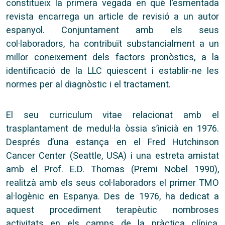
constitueix la primera vegada en què l’esmentada
revista encarrega un article de revisió a un autor
espanyol. Conjuntament amb els seus
col·laboradors, ha contribuït substancialment a un
millor coneixement dels factors pronòstics, a la
identificació de la LLC quiescent i establir-ne les
normes per al diagnòstic i el tractament.
El seu curriculum vitae relacionat amb el
trasplantament de medul·la òssia s’inicià en 1976.
Després d’una estança en el Fred Hutchinson
Cancer Center (Seattle, USA) i una estreta amistat
amb el Prof. E.D. Thomas (Premi Nobel 1990),
realitzà amb els seus col·laboradors el primer TMO
al·logènic en Espanya. Des de 1976, ha dedicat a
aquest procediment terapèutic nombroses
activitats en els camps de la pràctica clínica,