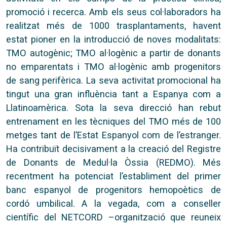
promoció i recerca. Amb els seus col·laboradors ha
realitzat més de 1000 trasplantaments, havent
estat pioner en la introducció de noves modalitats:
TMO autogènic; TMO al·logènic a partir de donants
no emparentats i TMO al·logènic amb progenitors
de sang perifèrica. La seva activitat promocional ha
tingut una gran influència tant a Espanya com a
Llatinoamèrica. Sota la seva direcció han rebut
entrenament en les tècniques del TMO més de 100
metges tant de l’Estat Espanyol com de l’estranger.
Ha contribuït decisivament a la creació del Registre
de Donants de Medul·la Òssia (REDMO). Més
recentment ha potenciat l’establiment del primer
banc espanyol de progenitors hemopoètics de
cordó umbilical. A la vegada, com a conseller
científic del NETCORD –organització que reuneix