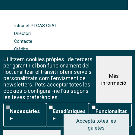
FOOTER-ALTRES ENLLAÇOS
Intranet PTGAS CRAI
Directori
Contacte
Crèdits
Mapa web
Utilitzem cookies pròpies i de tercers
Política de galetes
per garantir el bon funcionament del
lloc, analitzar el trànsit i oferir serveis
Més
personalitzats com l'enviament de
informació
Avís legal
newsletters. Pots acceptar totes les
©CRAI Universitat de Barcelona
cookies o configurar-ne l’ús segons
Creative Commons 4.0
les teves preferències.
Necessàries
Estadístiques
Funcionalitat
Necessàries
Estadístiques
Funcionalitat
▸
▸
▸
Accepta totes les
galetes
W