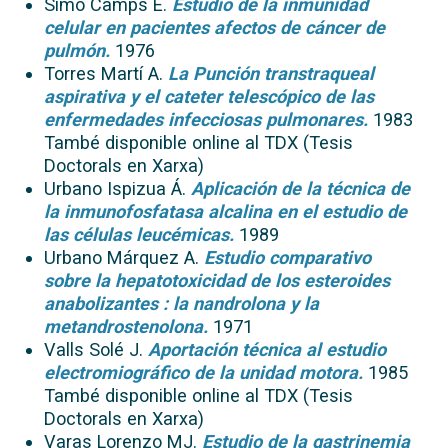
Simó Camps E.
Estudio de la inmunidad
celular en pacientes afectos de cáncer de
pulmón.
1976
Torres Martí A.
La Punción transtraqueal
aspirativa y el cateter telescópico de las
enfermedades infecciosas pulmonares.
1983
També disponible online al TDX (Tesis
Doctorals en Xarxa)
Urbano Ispizua Á.
Aplicación de la técnica de
la inmunofosfatasa alcalina en el estudio de
las células leucémicas.
1989
Urbano Márquez A.
Estudio comparativo
sobre la hepatotoxicidad de los esteroides
anabolizantes : la nandrolona y la
metandrostenolona.
1971
Valls Solé J.
Aportación técnica al estudio
electromiográfico de la unidad motora.
1985
També disponible online al TDX (Tesis
Doctorals en Xarxa)
Varas Lorenzo MJ.
Estudio de la gastrinemia