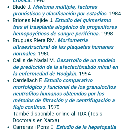
crónica.
1990
Bladé J.
Mieloma múltiple, factores
pronósticos y clasificación por estadíos.
1984
Briones Mejide J.
Estudio del quimerismo
tras el trasplante alogénico de progenitores
hemopoyéticos de sangre periférica.
1998
Brugués Riera RM.
Morfometria
ultraestructural de las plaquetas humanas
normales.
1980
Callis de Nadal M.
Desarrollo de un modelo
de predicción de la afectaciónabdo minal en
la enfermedad de Hodgkin.
1994
Cardellach F.
Estudio comparativo
morfológico y funcional de los granulocitos
neutrofilos humanos obtenidos por los
métodos de filtración y de centrifugación a
flujo contínuo.
1979
També disponible online al TDX (Tesis
Doctorals en Xarxa)
Carreras i Pons E.
Estudio de la hepatopatía