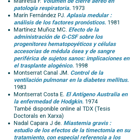
Manresa F.
Volumen de cierre aéreo en
patología respiratoria.
1973
Marín Fernández PJ.
Aplasia medular :
análisis de los factores pronósticos.
1981
Martínez Muñoz MC.
Efecto de la
administración de G-CSF sobre los
progenitores hematopoyéticos y células
accesorias de médula ósea y de sangre
periférica de sujetos sanos: implicaciones en
el trasplante alogénico.
1998
Montserrat Canal JM.
Control de la
ventilación pulmonar en la diabetes mellitus.
1983
Montserrat Costa E.
El Antígeno Australia en
la enfermedad de Hodgkin.
1974
També disponible online al TDX (Tesis
Doctorals en Xarxa)
Nadal Capara J de.
Miastemia gravis :
estudio de los efectos de la timectomia en su
tratamiento, con especial referencia a los