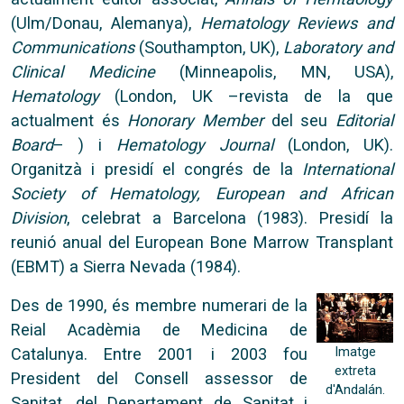
(Ulm/Donau, Alemanya),
Hematology Reviews and
Communications
(Southampton, UK),
Laboratory and
Clinical Medicine
(Minneapolis, MN, USA),
Hematology
(London, UK –revista de la que
actualment és
Honorary Member
del seu
Editorial
Board
– ) i
Hematology Journal
(London, UK).
Organitzà i presidí el congrés de la
International
Society of Hematology, European and African
Division
, celebrat a Barcelona (1983). Presidí la
reunió anual del European Bone Marrow Transplant
(EBMT) a Sierra Nevada (1984).
Des de 1990, és membre numerari de la
Reial Acadèmia de Medicina de
Imatge
Catalunya. Entre 2001 i 2003 fou
extreta
President del Consell assessor de
d'Andalán.
Sanitat, del Departament de Sanitat i