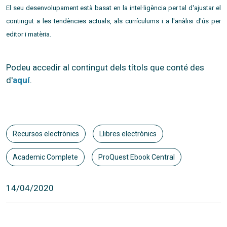
El seu desenvolupament està basat en la intel·ligència per tal d'ajustar el
contingut a les tendències actuals, als currículums i a l'anàlisi d'ús per
editor i matèria.
Podeu accedir al contingut dels títols que conté des
d'
aquí
.
Recursos electrònics
Llibres electrònics
Academic Complete
ProQuest Ebook Central
14/04/2020