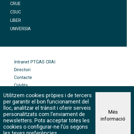
CRUE
CSUC
LIBER
UNIVERSIA
FOOTER-ALTRES ENLLAÇOS
Intranet PTGAS CRAI
Directori
Contacte
Crèdits
Mapa web
Utilitzem cookies pròpies i de tercers
Política de galetes
per garantir el bon funcionament del
lloc, analitzar el trànsit i oferir serveis
Més
personalitzats com l'enviament de
informació
Avís legal
newsletters. Pots acceptar totes les
©CRAI Universitat de Barcelona
cookies o configurar-ne l’ús segons
Creative Commons 4.0
les teves preferències.