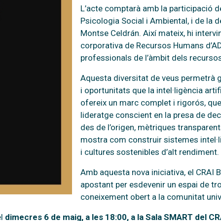
L’acte comptarà amb la participació del
Psicologia Social i Ambiental, i de la 
Montse Celdrán. Així mateix, hi interv
corporativa de Recursos Humans d’AD
professionals de l’àmbit dels recurso
Aquesta diversitat de veus permetrà g
i oportunitats que la intel·ligència artifi
ofereix un marc complet i rigorós, que 
lideratge conscient en la presa de de
des de l’origen, mètriques transparents
mostra com construir sistemes intel·l
i cultures sostenibles d’alt rendiment.
Amb aquesta nova iniciativa, el CRAI
apostant per esdevenir un espai de tro
coneixement obert a la comunitat univer
el
dimecres 6 de maig, a les 18:00, a la Sala SMART del C