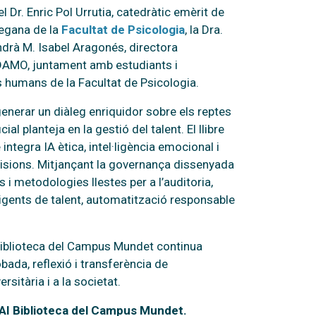
 Dr. Enric Pol Urrutia, catedràtic emèrit de
degana de la
Facultat de Psicologia
, la Dra.
indrà M. Isabel Aragonés, directora
AMO, juntament amb estudiants i
s humans de la Facultat de Psicologia.
enerar un diàleg enriquidor sobre els reptes
cial planteja en la gestió del talent. El llibre
integra IA ètica, intel·ligència emocional i
cisions. Mitjançant la governança dissenyada
 i metodologies llestes per a l’auditoria,
igents de talent, automatització responsable
 Biblioteca del Campus Mundet continua
bada, reflexió i transferència de
sitària i a la societat.
RAI Biblioteca del Campus Mundet.