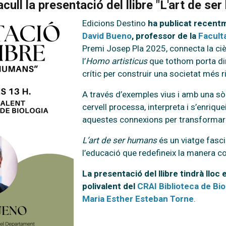
acull la presentació del llibre "L'art de 
Edicions Destino
ha publicat recentm
David Bueno
, professor de la
Faculta
Premi Josep Pla 2025, connecta la ci
l’
Homo artisticus
que tothom porta dins
crític per construir una societat més ric
A través d’exemples vius i amb una sòl
cervell processa, interpreta i s’enrique
aquestes connexions per transformar l
L’art de ser humans
és un viatge fascin
l’educació que redefineix la manera 
La presentació del llibre tindrà lloc e
polivalent del
CRAI Biblioteca de Bio
Maria Esther Esteban Torne
.