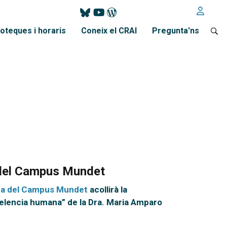
ioteques i horaris
Coneix el CRAI
Pregunta'ns
a del Campus Mundet
eca del Campus Mundet
acollirà la
xcelencia humana” de la Dra. Maria Amparo