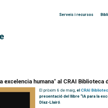
Vés al contingut
Menú principal
Serveis i recursos
Bibl
re
a la excelencia humana" al CRAI Bibliotec
El pròxim 6 de maig,
el
CRAI Bibliot
presentació del llibre “IA para la e
Díaz-Llairó
.