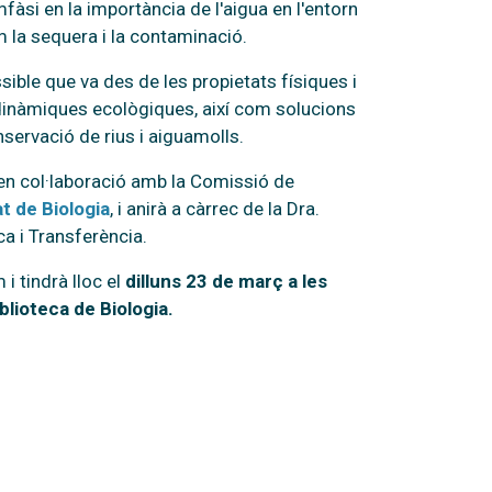
fàsi en la importància de l'aigua en l'entorn
m la sequera i la contaminació.
sible que va des de les propietats físiques i
 dinàmiques ecològiques, així com solucions
onservació de rius i aiguamolls.
 en col·laboració amb la Comissió de
t de Biologia
, i anirà a càrrec de la Dra.
a i Transferència.
i tindrà lloc el
dilluns 23 de març a les
iblioteca de Biologia.