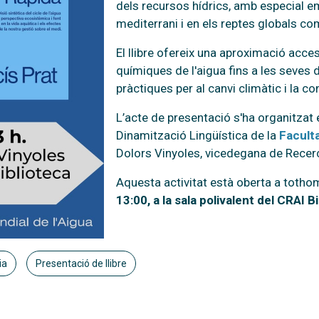
dels recursos hídrics, amb especial em
mediterrani i en els reptes globals co
El llibre ofereix una aproximació acces
químiques de l'aigua fins a les seves
pràctiques per al canvi climàtic i la c
L’acte de presentació s'ha organitzat
Dinamització Lingüística de la
Faculta
Dolors Vinyoles, vicedegana de Recerc
Aquesta activitat està oberta a tothom 
13:00, a la sala polivalent del CRAI B
ia
Presentació de llibre