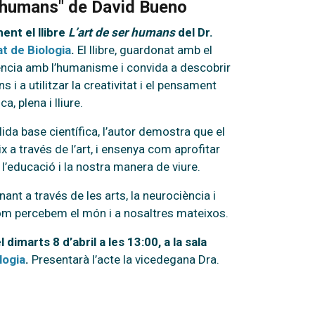
ser humans" de David Bueno
ent el llibre
L’art de ser humans
del Dr.
t de Biologia
.
El llibre, guardonat amb el
ència amb l’humanisme i convida a descobrir
 i a utilitzar la creativitat i el pensament
a, plena i lliure.
ida base científica, l’autor demostra que el
ix a través de l’art, i ensenya com aprofitar
’educació i la nostra manera de viure.
ant a través de les arts, la neurociència i
com percebem el món i a nosaltres mateixos.
l dimarts 8 d’abril a les 13:00, a la sala
logia
.
Presentarà l’acte la vicedegana Dra.