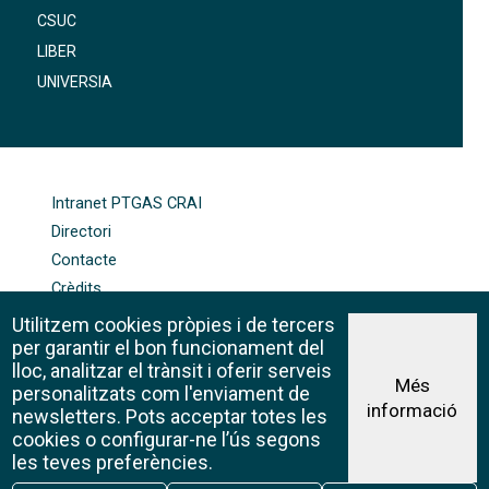
CSUC
LIBER
UNIVERSIA
FOOTER-ALTRES ENLLAÇOS
Intranet PTGAS CRAI
Directori
Contacte
Crèdits
Mapa web
Utilitzem cookies pròpies i de tercers
Política de galetes
per garantir el bon funcionament del
lloc, analitzar el trànsit i oferir serveis
Més
personalitzats com l'enviament de
informació
Avís legal
newsletters. Pots acceptar totes les
©CRAI Universitat de Barcelona
cookies o configurar-ne l’ús segons
Creative Commons 4.0
les teves preferències.