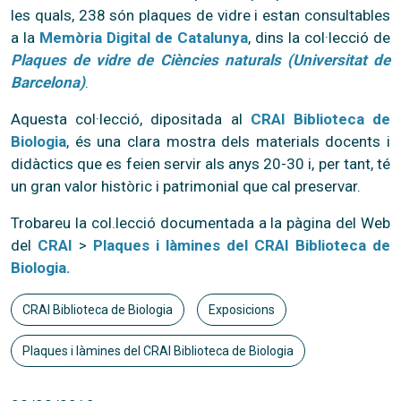
les quals, 238 són plaques de vidre i estan consultables
a la
Memòria Digital de Catalunya
, dins la col·lecció de
Plaques de vidre de Ciències naturals (Universitat de
Barcelona)
.
Aquesta col·lecció, dipositada al
CRAI Biblioteca de
Biologia
, és una clara mostra dels materials docents i
didàctics que es feien servir als anys 20-30 i, per tant, té
un gran valor històric i patrimonial que cal prese
rvar.
Trobareu la col.lecció documentada a la pàgina del Web
del
CRAI
>
Plaques i làmines del CRAI Biblioteca de
Biologia.
CRAI Biblioteca de Biologia
Exposicions
Plaques i làmines del CRAI Biblioteca de Biologia