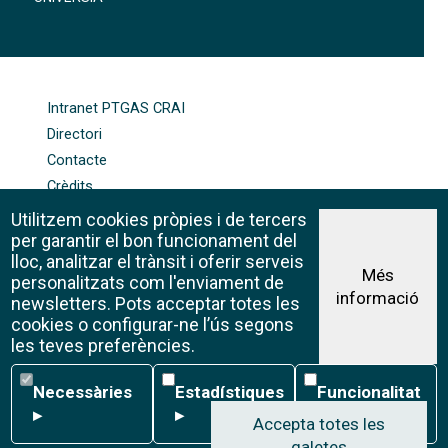
FOOTER-ALTRES ENLLAÇOS
Intranet PTGAS CRAI
Directori
Contacte
Crèdits
Mapa web
Utilitzem cookies pròpies i de tercers
Política de galetes
per garantir el bon funcionament del
lloc, analitzar el trànsit i oferir serveis
Més
personalitzats com l'enviament de
informació
Avís legal
newsletters. Pots acceptar totes les
©CRAI Universitat de Barcelona
cookies o configurar-ne l’ús segons
Creative Commons 4.0
les teves preferències.
Necessàries
Estadístiques
Funcionalitat
Necessàries
Estadístiques
Funcionalitat
▸
▸
▸
Accepta totes les
galetes
W