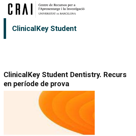
Vés al contingut
ClinicalKey Student
ClinicalKey Student Dentistry. Recurs
en període de prova