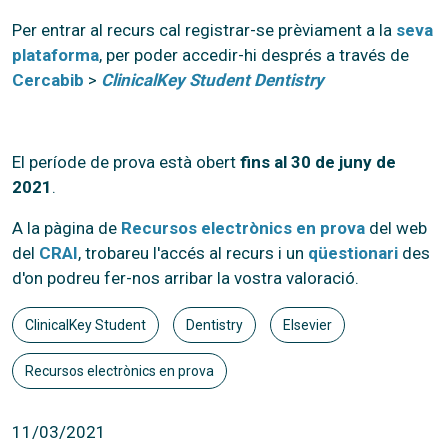
Per entrar al recurs cal registrar-se prèviament a la
seva
plataforma
, per poder accedir-hi després a través de
Cercabib
>
ClinicalKey Student Dentistry
El període de prova està obert
fins al 30 de juny de
2021
.
A la pàgina de
Recursos electrònics en prova
del web
del
CRAI
, trobareu l'accés al recurs i un
qüestionari
des
d'on podreu fer-nos arribar la vostra valoració.
ClinicalKey Student
Dentistry
Elsevier
Recursos electrònics en prova
11/03/2021