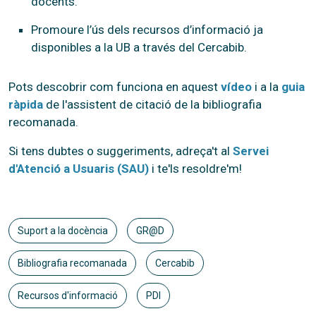
docents.
Promoure l’ús dels recursos d’informació ja
disponibles a la UB a través del Cercabib.
Pots descobrir com funciona en aquest
vídeo
i a la
guia
ràpida
de l'assistent de citació de la bibliografia
recomanada.
Si tens dubtes o suggeriments, adreça't al
Servei
d'Atenció a Usuaris (SAU)
i te'ls resoldre'm!
Suport a la docència
GR@D
Bibliografia recomanada
Cercabib
Recursos d'informació
PDI