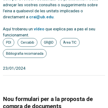
adreçar les vostres consultes o suggeriments sobre
l’eina a qualsevol de les unitats implicades o
directament a
crai@ub.edu
.
Aquí trobareu un
vídeo
que explica pas a pas el seu
funcionament.
PDI
Cercabib
GR@D
Àrea TIC
Bibliografia recomanada
23/01/2024
Nou formulari per a la proposta de
compra de documents