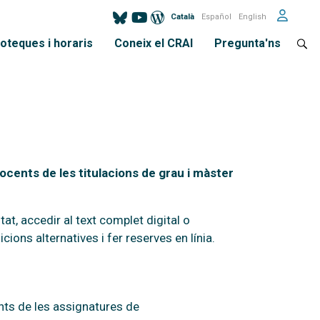
Català
Español
English
ioteques i horaris
Coneix el CRAI
Pregunta'ns
ocents de les titulacions de grau i màster
at, accedir al text complet digital o
icions alternatives i fer reserves en línia.
ts de les assignatures de