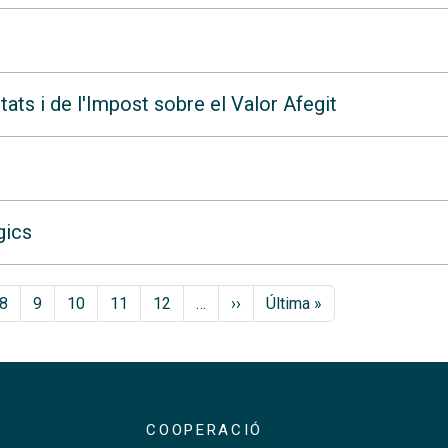
ats i de l'Impost sobre el Valor Afegit
gics
Pàgina següent
Última pàgina
8
9
10
11
12
…
››
Última »
COOPERACIÓ