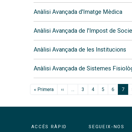
Anàlisi Avançada d'Imatge Mèdica
Anàlisi Avançada de l'Impost de Societ
Anàlisi Avançada de les Institucions
Anàlisi Avançada de Sistemes Fisiolò
Paginació
Primera pàgina
Pàgina anterior
« Primera
‹‹
…
3
4
5
6
7
ACCÉS RÀPID
SEGUEIX-NOS