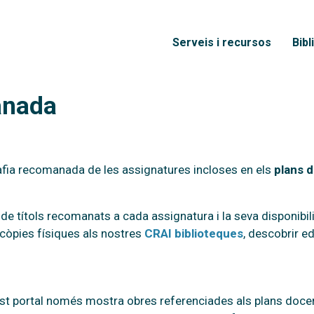
Vés al contingut
Menú principal
Serveis i recursos
Bibl
anada
grafia recomanada de les assignatures incloses en els
plans d
de títols recomanats a cada assignatura i la seva disponibilit
còpies físiques als nostres
CRAI biblioteques
, descobrir ed
t portal només mostra obres referenciades als plans docen