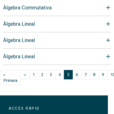
Àlgebra Commutativa
Àlgebra Lineal
Àlgebra Lineal
Àlgebra Lineal
Paginació
Pàgina anterior
«
‹‹
1
2
3
4
5
6
7
8
9
1
Primera pàgina
Primera
ACCÉS RÀPID