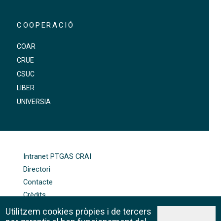
COOPERACIÓ
COAR
CRUE
CSUC
LIBER
UNIVERSIA
FOOTER-ALTRES ENLLAÇOS
Intranet PTGAS CRAI
Directori
Contacte
Crèdits
Mapa web
Utilitzem cookies pròpies i de tercers
Política de galetes