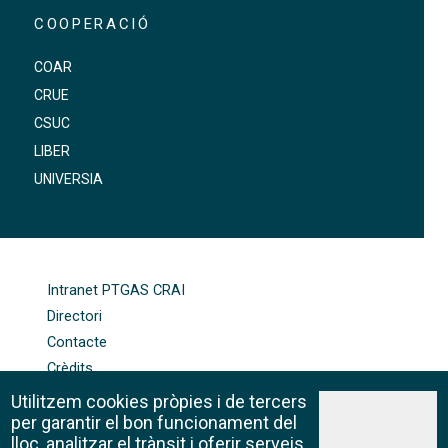
COOPERACIÓ
COAR
CRUE
CSUC
LIBER
UNIVERSIA
FOOTER-ALTRES ENLLAÇOS
Intranet PTGAS CRAI
Directori
Contacte
Crèdits
Mapa web
Utilitzem cookies pròpies i de tercers
Política de galetes
per garantir el bon funcionament del
lloc, analitzar el trànsit i oferir serveis