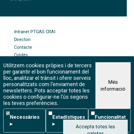
FOOTER-ALTRES ENLLAÇOS
Intranet PTGAS CRAI
Directori
Contacte
Crèdits
Mapa web
Utilitzem cookies pròpies i de tercers
Política de galetes
per garantir el bon funcionament del
lloc, analitzar el trànsit i oferir serveis
Més
personalitzats com l'enviament de
informació
Avís legal
newsletters. Pots acceptar totes les
©CRAI Universitat de Barcelona
cookies o configurar-ne l’ús segons
Creative Commons 4.0
les teves preferències.
Necessàries
Estadístiques
Funcionalitat
Necessàries
Estadístiques
Funcionalitat
▸
▸
▸
Accepta totes les
galetes
W