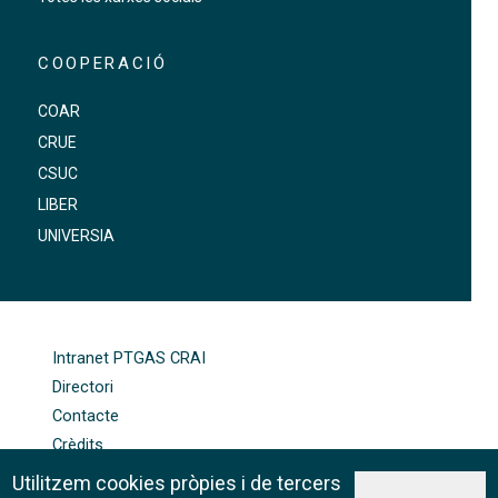
COOPERACIÓ
COAR
CRUE
CSUC
LIBER
UNIVERSIA
FOOTER-ALTRES ENLLAÇOS
Intranet PTGAS CRAI
Directori
Contacte
Crèdits
Mapa web
Utilitzem cookies pròpies i de tercers