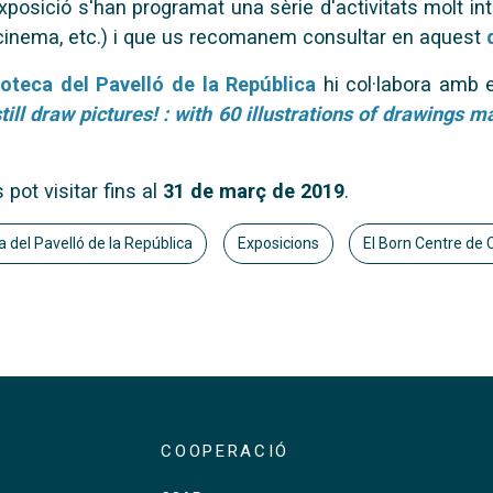
xposició s'han programat una sèrie d'activitats molt int
cinema, etc.) i que us recomanem consultar en aquest
ioteca del Pavelló de la República
hi col·labora amb e
till draw pictures! : with 60 illustrations of drawings 
pot visitar fins al
31 de març de 2019
.
a del Pavelló de la República
Exposicions
El Born Centre de 
COOPERACIÓ