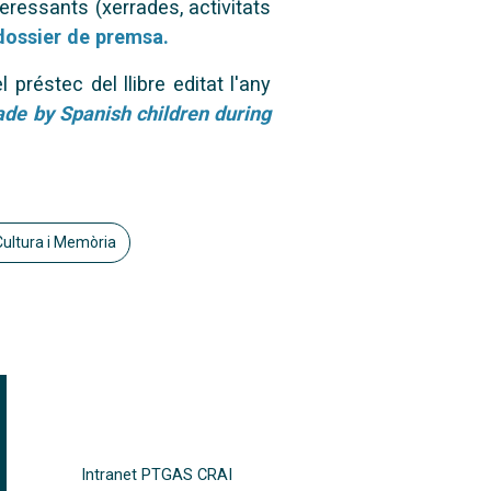
eressants (xerrades, activitats
dossier de premsa.
l préstec del llibre editat l'any
made by Spanish children during
Cultura i Memòria
FOOTER-ALTRES ENLLAÇOS
Intranet PTGAS CRAI