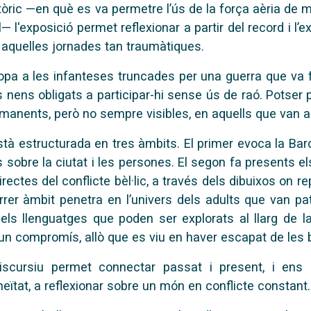
istòric —en què es va permetre l’ús de la força aèria de 
l— l'exposició permet reflexionar a partir del record i l’
 aquelles jornades tan traumàtiques.
ropa a les infanteses truncades per una guerra que va 
s nens obligats a participar-hi sense ús de raó. Potser 
rmanents, però no sempre visibles, en aquells que van 
tà estructurada en tres àmbits. El primer evoca la Bar
sobre la ciutat i les persones. El segon fa presents e
rectes del conflicte bèl·lic, a través dels dibuixos on 
darrer àmbit penetra en l’univers dels adults que van 
 els llenguatges que poden ser explorats al llarg de 
 un compromís, allò que es viu en haver escapat de les
discursiu permet connectar passat i present, i ens 
ïtat, a reflexionar sobre un món en conflicte constant.