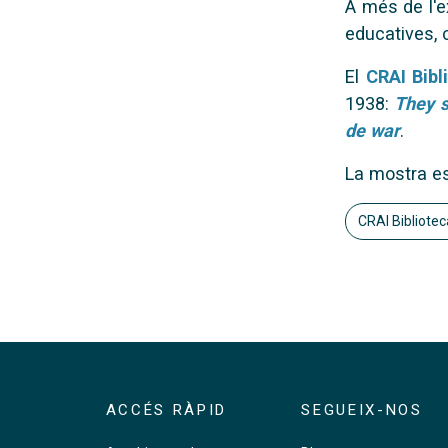
A més de l'e
educatives, 
El
CRAI Bibl
1938:
They s
de war
.
La mostra es 
CRAI Bibliotec
ACCÉS RÀPID
SEGUEIX-NOS