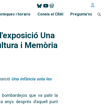
ioteques i horaris
Coneix el CRAI
Pregunta'ns
 l'exposició Una
ultura i Memòria
osició
Una infància sota les
ls bombardejos que va patir la
ta anys després d’aquell punt