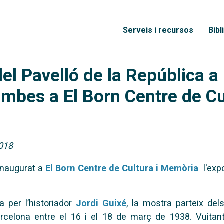
Vés al contingut
Menú principal
Serveis i recursos
Bibl
del Pavelló de la República a
ombes a El Born Centre de C
2018
inaugurat a
El Born Centre de Cultura i Memòria
l'exp
 per l’historiador
Jordi Guixé
, la mostra parteix de
arcelona entre el 16 i el 18 de març de 1938. Vuitan