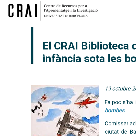
El CRAI Biblioteca 
infància sota les b
19 octubre 
Fa poc s'ha 
bombes
.
Comissariada
ciutat de B