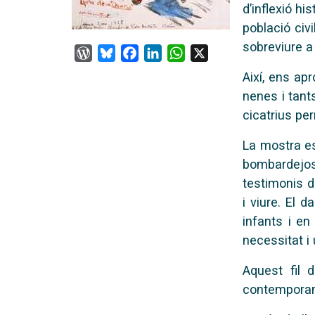
d’inflexió h
població civi
sobreviure a
WordPress
Bluesky
Facebook
LinkedIn
WhatsApp
X
Així, ens ap
nenes i tant
cicatrius pe
La mostra es
bombardejos 
testimonis di
i viure. El 
infants i en
necessitat i
Aquest fil 
contemporane