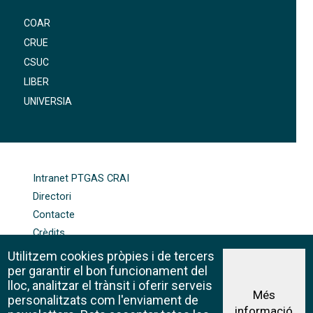
COAR
CRUE
CSUC
LIBER
UNIVERSIA
FOOTER-ALTRES ENLLAÇOS
Intranet PTGAS CRAI
Directori
Contacte
Crèdits
Mapa web
Utilitzem cookies pròpies i de tercers
Política de galetes
per garantir el bon funcionament del
lloc, analitzar el trànsit i oferir serveis
Més
personalitzats com l'enviament de
informació
Avís legal