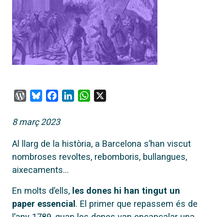
WordPress
Bluesky
Facebook
LinkedIn
WhatsApp
X
8 març 2023
Al llarg de la història, a Barcelona s’han viscut
nombroses revoltes, rebomboris, bullangues,
aixecaments...
En molts d’ells,
les dones hi han tingut un
paper essencial
. El primer que repassem és de
l’any 1789, quan les dones van encapçalar una