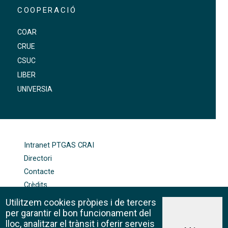
COOPERACIÓ
COAR
CRUE
CSUC
LIBER
UNIVERSIA
FOOTER-ALTRES ENLLAÇOS
Intranet PTGAS CRAI
Directori
Contacte
Crèdits
Mapa web
Utilitzem cookies pròpies i de tercers
Política de galetes
per garantir el bon funcionament del
lloc, analitzar el trànsit i oferir serveis