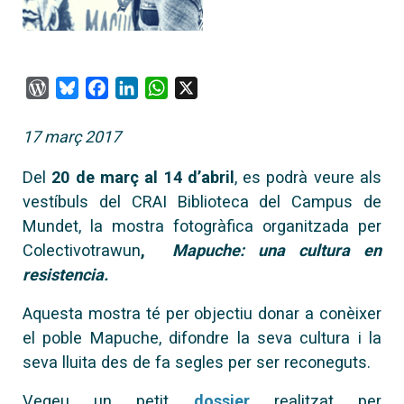
WordPress
Bluesky
Facebook
LinkedIn
WhatsApp
X
17 març 2017
Del
20 de març al 14 d’abril
, es podrà veure als
vestíbuls del CRAI Biblioteca del Campus de
Mundet, la mostra fotogràfica organitzada per
Colectivotrawun
,
Mapuche: una cultura en
resistencia.
Aquesta mostra té per objectiu donar a conèixer
el poble Mapuche, difondre la seva cultura i la
seva lluita des de fa segles per ser reconeguts.
Vegeu un petit
dossier
realitzat per