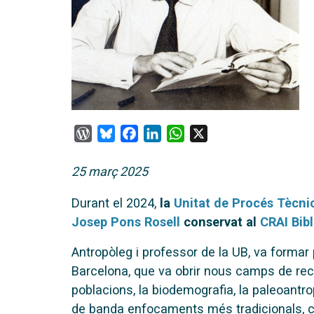
WordPress
Bluesky
Facebook
LinkedIn
WhatsApp
X
25 març 2025
Durant el 2024,
la
Unitat de Procés Tècni
Josep Pons Rosell
conservat al
CRAI Bibl
Antropòleg i professor de la UB, va formar
Barcelona, que va obrir nous camps de rec
poblacions, la biodemografia, la paleoantr
de banda enfocaments més tradicionals, co