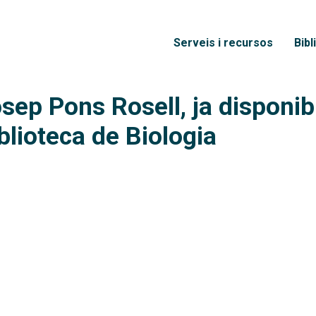
Vés al contingut
Menú principal
Serveis i recursos
Bibl
sep Pons Rosell, ja disponibl
blioteca de Biologia