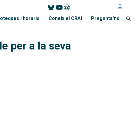
ioteques i horaris
Coneix el CRAI
Pregunta'ns
e per a la seva