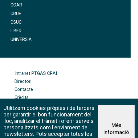
COAR
CRUE
CSUC
LIBER
UNIVERSIA
FOOTER-ALTRES ENLLAÇOS
Intranet PTGAS CRAI
Directori
Contacte
Crèdits
Mapa web
Utilitzem cookies pròpies i de tercers
Política de galetes
per garantir el bon funcionament del
lloc, analitzar el trànsit i oferir serveis
Més
personalitzats com l'enviament de
informació
Avís legal
newsletters. Pots acceptar totes les
©CRAI Universitat de Barcelona