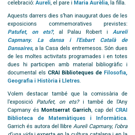
celebració:
Aureli
, el pare i
Maria Aurèlia
, la filla.
Aquests darrers dies s’han inaugurat dues de les
exposicions commemoratives previstes:
Patufet, on ets?
, al Palau Robert i
Aureli
Capmany. La dansa i l'Esbart Català de
Dansaires
, a la Casa dels entremesos. Són dues
de les moltes activitats programades i en totes
dues hi participen amb material bibliogràfic i
documental els
CRAI Biblioteques de
Filosofia,
Geografia i Història
i
Lletres
.
Volem destacar també que la comissària de
l'exposició
Patufet, on ets?
i també de l’Any
Capmany és
Montserrat Garrich
, cap del
CRAI
Biblioteca de Matemàtiques i Informàtica
.
Garrich és autora del llibre
Aureli Capmany, l’obra
d’una vida
i experta en la cultura catalana i en la