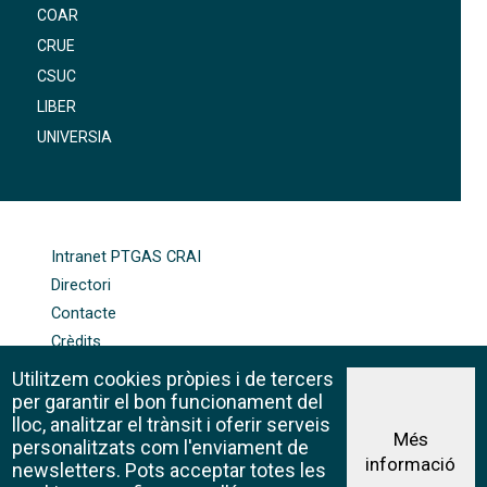
COAR
CRUE
CSUC
LIBER
UNIVERSIA
FOOTER-ALTRES ENLLAÇOS
Intranet PTGAS CRAI
Directori
Contacte
Crèdits
Mapa web
Utilitzem cookies pròpies i de tercers
Política de galetes
per garantir el bon funcionament del
lloc, analitzar el trànsit i oferir serveis
Més
personalitzats com l'enviament de
informació
Avís legal
newsletters. Pots acceptar totes les
©CRAI Universitat de Barcelona