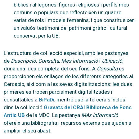
bíblics i al·legòrics, figures religioses i perfils més
comuns o populars que reflecteixen un quadre
variat de rols i models femenins, i que constitueixen
un valuós testimoni del patrimoni gràfic i cultural
conservat per la UB.
L’estructura de col·lecció especial, amb les pestanyes
de
Descripció
,
Consulta
,
Més informació
i
Ubicació,
dona una idea completa del seu fons. A
Consulta
es
proporcionen els enllaços de les diferents categories al
Cercabib, així com a les seves digitalitzacions: les dues
primeres es troben parcialment digitalitzades i
consultables a
BiPaDi
, mentre que la tercera s'inclou
dins la col·lecció
Gravats del CRAI Biblioteca de Fons
Antic UB
de la MDC. La pestanya
Més informació
ofereix una bibliografia i recursos externs que ajuden a
ampliar el seu abast.