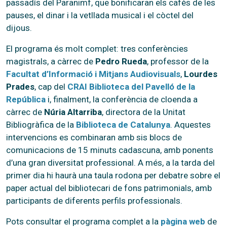
passadís del Paranimf, que bonificaran els cafès de les
pauses, el dinar i la vetllada musical i el còctel del
dijous.
El programa és molt complet: tres conferències
magistrals, a càrrec de
Pedro Rueda
, professor de la
Facultat d’Informació i Mitjans Audiovisuals
,
Lourdes
Prades
, cap del
CRAI Biblioteca del Pavelló de la
República
i, finalment, la conferència de cloenda a
càrrec de
Núria Altarriba
, directora de la Unitat
Bibliogràfica de la
Biblioteca de Catalunya
. Aquestes
intervencions es combinaran amb sis blocs de
comunicacions de 15 minuts cadascuna, amb ponents
d’una gran diversitat professional. A més, a la tarda del
primer dia hi haurà una taula rodona per debatre sobre el
paper actual del bibliotecari de fons patrimonials, amb
participants de diferents perfils professionals.
Pots consultar el programa complet a la
pàgina web
de