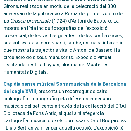
Girona, realitzada en motiu de la celebració del 300
aniversari de la publicació a Roma del primer volum de
La Crusca provenzale
(1724) d’Antoni de Bastero. La
mostra en línia inclou fotografies de l’exposició
presencial, de les visites guiades i de les conferències,
una entrevista al comissari i, també, un mapa interactiu
que mostra la trajectòria vital d’Antoni de Bastero i la
circulació dels seus manuscrits. Exposició virtual
realitzada per Liu Jiayuan, alumna del Màster en
Humanitats Digitals.
Cap dia sense música! Sons musicals de la Barcelona
del segle XVIII
, presenta un recorregut de caire
bibliogràfic i iconogràfic pels diferents escenaris
musicals del set-cents a través de la col·lecció del CRAI
Biblioteca de Fons Antic, al qual s’hi afegeix la
cartografia musical que els comissaris Oriol Brugarolas
i Lluís Bertran van fer per aquella ocasió. L’exposició té