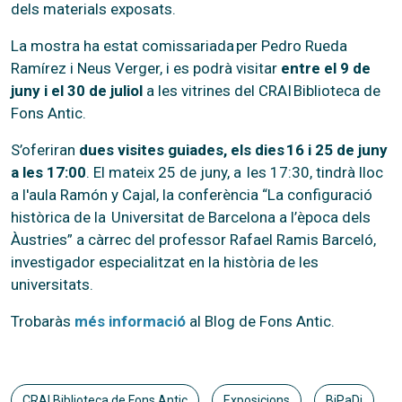
dels materials exposats.
La mostra ha estat comissariada per Pedro Rueda
Ramírez i Neus Verger, i es podrà visitar
entre el 9 de
juny i el 30 de juliol
a les vitrines del CRAI Biblioteca de
Fons Antic.
S’oferiran
dues visites guiades, els dies 16 i 25 de juny
a les 17:00
. El mateix 25 de juny, a les 17:30, tindrà lloc
a l'aula Ramón y Cajal, la conferència “La configuració
històrica de la Universitat de Barcelona a l’època dels
Àustries” a càrrec del professor Rafael Ramis Barceló,
investigador especialitzat en la història de les
universitats.
Trobaràs
més informació
al Blog de Fons Antic.
CRAI Biblioteca de Fons Antic
Exposicions
BiPaDi