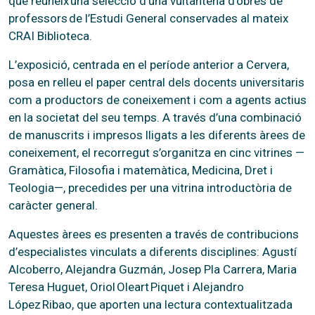
que reuneix una selecció d’una vuitantena d’obres de
professors de l’Estudi General conservades al mateix
CRAI Biblioteca.
L’exposició, centrada en el període anterior a Cervera,
posa en relleu el paper central dels docents universitaris
com a productors de coneixement i com a agents actius
en la societat del seu temps. A través d’una combinació
de manuscrits i impresos lligats a les diferents àrees de
coneixement, el recorregut s’organitza en cinc vitrines —
Gramàtica, Filosofia i matemàtica, Medicina, Dret i
Teologia—, precedides per una vitrina introductòria de
caràcter general.
Aquestes àrees es presenten a través de contribucions
d’especialistes vinculats a diferents disciplines: Agustí
Alcoberro, Alejandra Guzmán, Josep Pla Carrera, Maria
Teresa Huguet, Oriol Oleart Piquet i Alejandro
López Ribao, que aporten una lectura contextualitzada