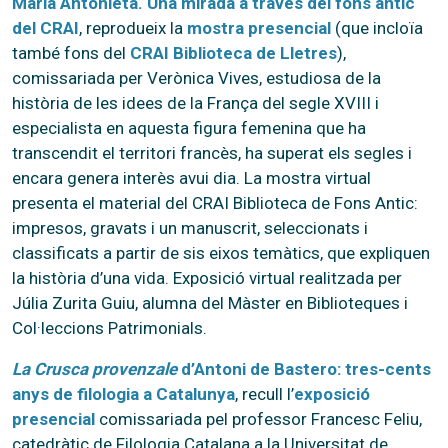
Maria Antonieta. Una mirada a través del fons antic
del CRAI
, reprodueix la
mostra presencial
(que incloïa
també fons del
CRAI Biblioteca de Lletres
),
comissariada per Verònica Vives, estudiosa de la
història de les idees de la França del segle XVIII i
especialista en aquesta figura femenina que ha
transcendit el territori francès, ha superat els segles i
encara genera interès avui dia. La mostra virtual
presenta el material del CRAI Biblioteca de Fons Antic:
impresos, gravats i un manuscrit, seleccionats i
classificats a partir de sis eixos temàtics, que expliquen
la història d’una vida. Exposició virtual realitzada per
Júlia Zurita Guiu, alumna del Màster en Biblioteques i
Col·leccions Patrimonials.
La Crusca provenzale
d’Antoni de Bastero: tres-cents
anys de filologia a Catalunya
, recull l’
exposició
presencial
comissariada pel professor Francesc Feliu,
catedràtic de Filologia Catalana a la Universitat de