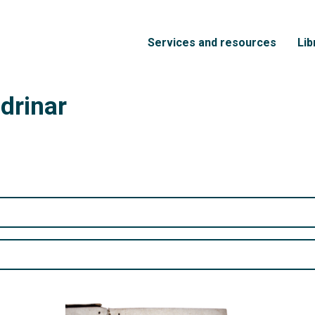
Skip to main content
Menú principal
Services and resources
Lib
drinar