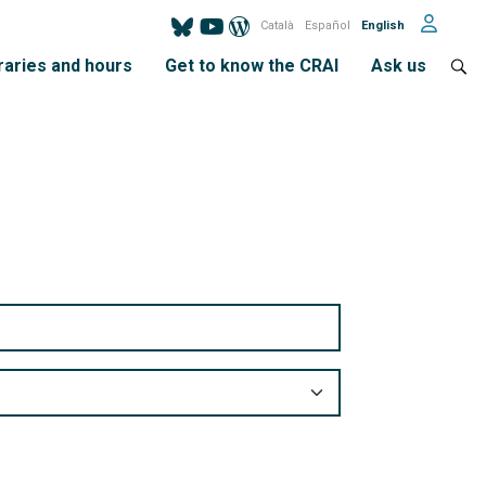
Català
Español
English
raries and hours
Get to know the CRAI
Ask us