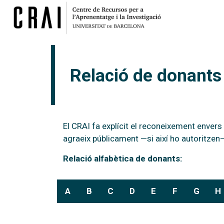
Relació de donants 
El CRAI fa explícit el reconeixement envers
agraeix públicament —si així ho autoritzen—
Relació alfabètica de donants:
A
B
C
D
E
F
G
H