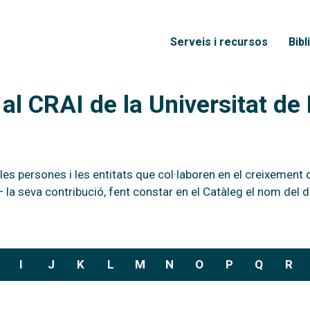
Vés al contingut
Menú principal
Serveis i recursos
Bibl
al CRAI de la Universitat de
 les persones i les entitats que col·laboren en el creixement 
 la seva contribució, fent constar en el Catàleg el nom del 
I
J
K
L
M
N
O
P
Q
R