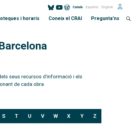
Català
Español
English
ioteques i horaris
Coneix el CRAI
Pregunta'ns
 Barcelona
dels seus recursos d’informació i els
donant de cada obra.
S
T
U
V
W
X
Y
Z