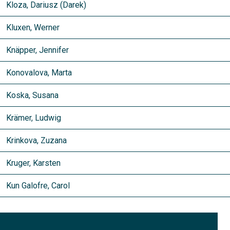
Kloza, Dariusz (Darek)
Kluxen, Werner
Knäpper, Jennifer
Konovalova, Marta
Koska, Susana
Krämer, Ludwig
Krinkova, Zuzana
Kruger, Karsten
Kun Galofre, Carol