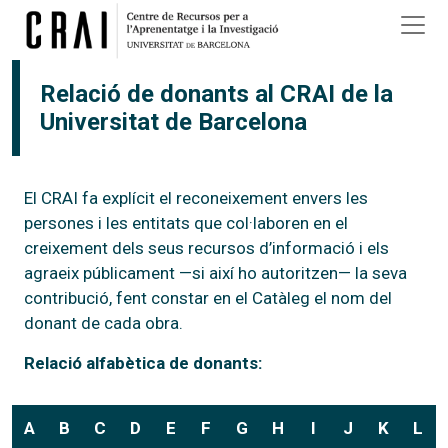
Vés al contingut
Relació de donants al CRAI de la
Universitat de Barcelona
El CRAI fa explícit el reconeixement envers les
persones i les entitats que col·laboren en el
creixement dels seus recursos d’informació i els
agraeix públicament —si així ho autoritzen— la seva
contribució, fent constar en el Catàleg el nom del
donant de cada obra.
Relació alfabètica de donants:
A
B
C
D
E
F
G
H
I
J
K
L