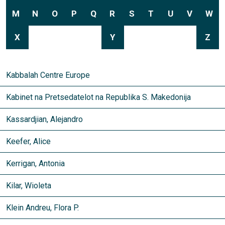
M
N
O
P
Q
R
S
T
U
V
W
X
Y
Z
Kabbalah Centre Europe
Kabinet na Pretsedatelot na Republika S. Makedonija
Kassardjian, Alejandro
Keefer, Alice
Kerrigan, Antonia
Kilar, Wioleta
Klein Andreu, Flora P.