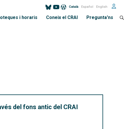
Català
Español
English
ioteques i horaris
Coneix el CRAI
Pregunta'ns
avés del fons antic del CRAI