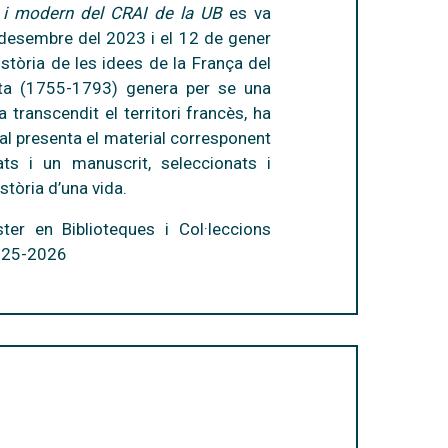
c i modern del CRAI de la UB
es va
e desembre del 2023 i el 12 de gener
stòria de les idees de la França del
ieta (1755-1793) genera per se una
transcendit el territori francès, ha
ual presenta el material corresponent
ts i un manuscrit, seleccionats i
istòria d’una vida.
ter en Biblioteques i Col·leccions
2025-2026