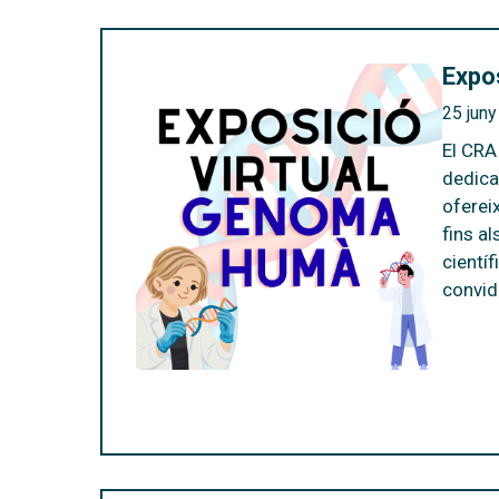
Expo
25 jun
El CRA
dedica
oferei
fins a
científ
convid