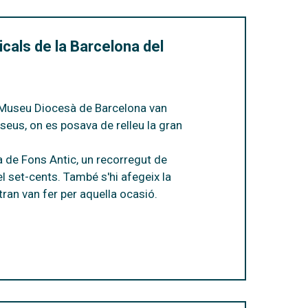
cals de la Barcelona del
Museu Diocesà de Barcelona
van
seus, on es posava de relleu la gran
a de Fons Antic, un recorregut de
el set-cents.
També s'hi afegeix la
tran van fer per aquella ocasió.