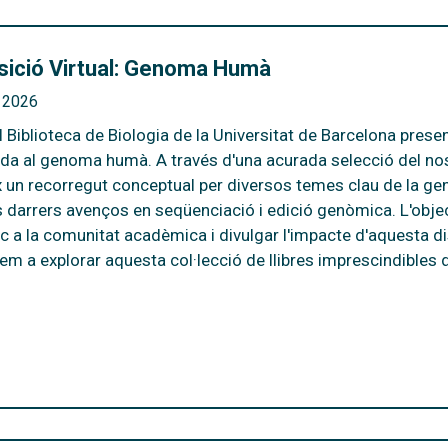
sició Virtual: Genoma Humà
y 2026
I Biblioteca de Biologia de la Universitat de Barcelona prese
da al genoma humà. A través d'una acurada selecció del nost
x un recorregut conceptual per diversos temes clau de la ge
ls darrers avenços en seqüenciació i edició genòmica. L'obje
ic a la comunitat acadèmica i divulgar l'impacte d'aquesta dis
em a explorar aquesta col·lecció de llibres imprescindibles d