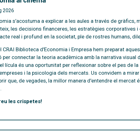
omia al cinema
g 2026
omia s’acostuma a explicar a les aules a través de gràfics,
eix, les decisions financeres, les estratègies corporatives
acte real i profund en la societat, ple de rostres humans, dil
el
CRAI Biblioteca d'Economia i Empresa
hem preparat aquest
ió per connectar la teoria acadèmica amb la narrativa visual d
l·lícula és una oportunitat per reflexionar sobre el pes de la 
 empreses i la psicologia dels mercats. Us convidem a mirar
rir que, de vegades, la millor manera d'entendre el mercat és
.
eu les crispetes!