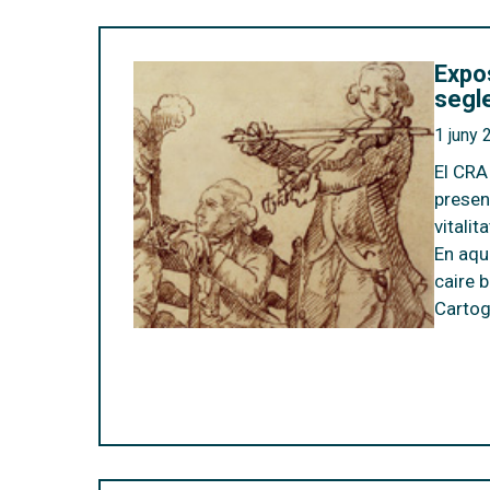
Expos
segle
1 juny 
El
CRAI
presen
vitali
En aqu
caire 
Cartog