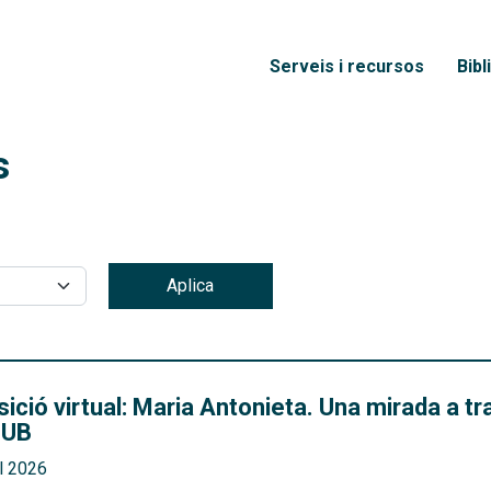
Vés al contingut
Menú principal
Serveis i recursos
Bibl
s
Aplica
ició virtual: Maria Antonieta. Una mirada a tr
 UB
ol 2026