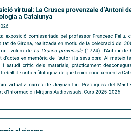
ició virtual: La Crusca provenzale d’Antoni d
lologia a Catalunya
2026
a exposició comissariada pel professor Francesc Feliu, ca
sitat de Girona, realitzada en motiu de la celebració del 30
rimer volum de
La Crusca provenzale
(1724) d’Antoni de 
t d’actes en memòria de l’autor i la seva obra. Al mateix te
ió i estudi crític dels materials, pràcticament desconeg
 treball de crítica filològica de què tenim coneixement a Cat
ció virtual a càrrec de Jiayuan Liu. Pràctiques del Màst
at d'Informació i Mitjans Audiovisuals. Curs 2025-2026.