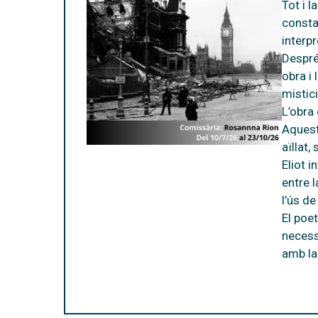
Tot i 
consta
interp
Despré
obra i 
mistic
L’obra 
Aquesta
aïllat,
Eliot 
entre l
l’ús de
El poe
necess
amb la 