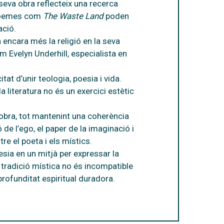
 seva obra reflecteix una recerca
. Poemes com
The Waste Land
poden
ació.
 encara més la religió en la seva
om Evelyn Underhill, especialista en
at d’unir teologia, poesia i vida.
a literatura no és un exercici estètic
 obra, tot mantenint una coherència
ó de l’ego, el paper de la imaginació i
re el poeta i els místics.
sia en un mitjà per expressar la
tradició mística no és incompatible
profunditat espiritual duradora.