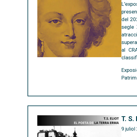
L'expo
presen
del 20
segle 
atracc
supera
al CRA
classif
Exposi
Patrim
T. S.
9 julio