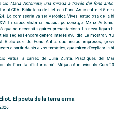
sició
Maria Antonieta, una mirada a través del fons anti
tar al CRAI Biblioteca de Lletres i Fons Antic entre el 5 d
24. La comissària va ser Verònica Vives, estudiosa de la hi
XVIII i especialista en aquest personatge. Maria Anton
ió que no necessita gaires presentacions. La seva figura ha 
t els segles i encara genera interès avui dia. La mostra virt
I Biblioteca de Fons Antic, que inclou impresos, grava
icats a partir de sis eixos temàtics, que miren d’explicar la h
ció virtual a càrrec de Júlia Zurita. Pràctiques del Màs
onials. Facultat d'Informació i Mitjans Audiovisuals. Curs 
 Eliot. El poeta de la terra erma
l 2026