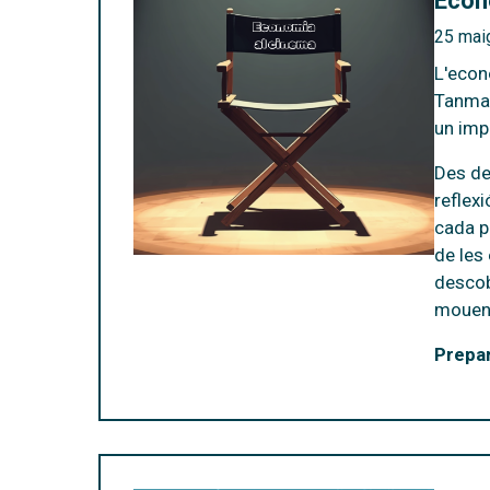
Econ
25 mai
L'econ
Tanmat
un imp
Des d
reflex
cada pe
de les
descob
mouen
Prepar