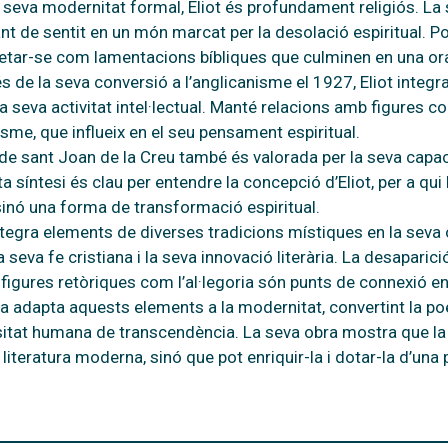
la seva modernitat formal, Eliot és profundament religiós. La
nt de sentit en un món marcat per la desolació espiritual
retar-se com lamentacions bíbliques que culminen en una or
s de la seva conversió a l’anglicanisme el 1927, Eliot integra
la seva activitat intel·lectual. Manté relacions amb figures c
isme, que influeix en el seu pensament espiritual.
de sant Joan de la Creu també és valorada per la seva capacit
 síntesi és clau per entendre la concepció d’Eliot, per a qui l
 sinó una forma de transformació espiritual.
integra elements de diverses tradicions místiques en la seva
a seva fe cristiana i la seva innovació literària. La desaparici
 figures retòriques com l’al·legoria són punts de connexió ent
ta adapta aquests elements a la modernitat, convertint la poe
itat humana de transcendència. La seva obra mostra que la 
literatura moderna, sinó que pot enriquir-la i dotar-la d’una 