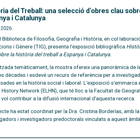
ria del Treball: una selecció d’obres clau sobre
nya i Catalunya
y 2026
 Biblioteca de Filosofia, Geografia i Història
, en col·laborac
ucions i Gènere (TIG)
, presenta l’exposició bibliogràfica
Històr
bre la història del treball a Espanya i Catalunya
.
tzada temàticament, la mostra ofereix una panoràmica de les
es dècades i esdevé un recurs de referència per a investigad
ssades en la història social i laboral. L’exposició s’emmarca 
 History Network (ELHN)
, que té lloc a la
Facultat de Geograf
 vol contribuir a la difusió internacional d’aquesta recerca.
ecte ha estat coordinat per la Dra. Cristina Borderías, amb l
igadors i investigadors predoctorals vinculats a aquest àmbi