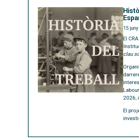
Histò
Espa
15 jun
El
CRAI
Instit
clau so
Organi
darrer
intere
Labour
2026, i
El proj
invest