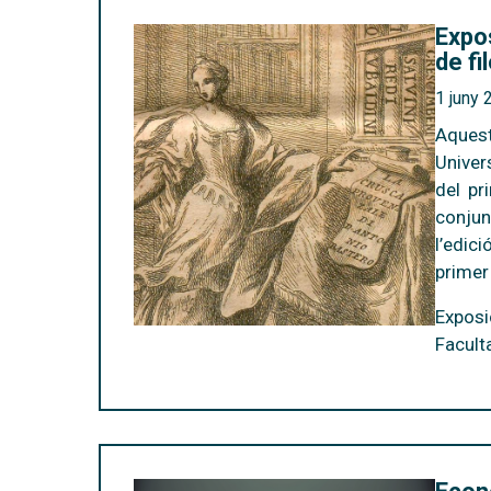
Expos
de fi
1 juny 
Aquest
Univer
del p
conjun
l’edic
primer
Exposi
Facult