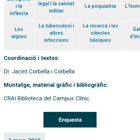
legal i la sanitat
i la
La psiquiatria
L'hom
militar
infància
La tuberculosi i
La recerca i les
Les
Gal
altres
ciències
aigües
d'im
infeccions
bàsiques
Coordinació i textos:
Dr. Jacint Corbella i Corbella
Muntatge, material gràfic i bibliogràfic:
CRAI Biblioteca del Campus Clínic