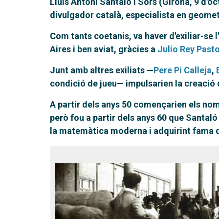
Lluís Antoni Santaló i Sors (Girona, 9 d'
divulgador català, especialista en geomet
Com tants coetanis, va haver d'exiliar-se l
Aires i ben aviat, gràcies a
Julio Rey Past
Junt amb altres exiliats —
Pere Pi Calleja
,
condició de jueu— impulsarien la creació d
A partir dels anys 50 començarien els nom
però fou a partir dels anys 60 que Santal
la matemàtica moderna i adquirint fama 