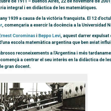
octubre de 1911 – Buenos Aires, 22 de novembre de 2001
ria integral i en didàctica de les matemàtiques.
'any 1939 a causa de la victòria franquista. El 12 d'oc
or
, començaria a exercir la docència a la Universidad Na
Ernest Corominas
i
Beppo Levi
, aquest darrer expulsat d
'una escola matemàtica argentina que ben aviat influiri
brosos reconeixements a l'Argentina i més tardanament, 
ó començà a centrar el seu interès en la didàctica de l
de gran docent.