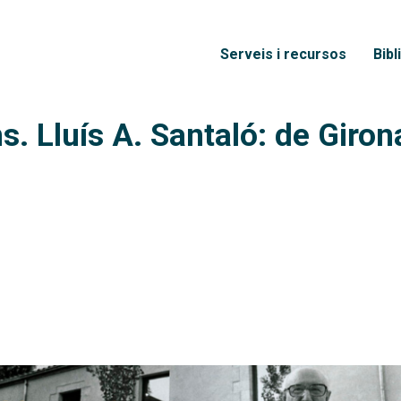
Vés al contingut
Menú principal
Serveis i recursos
Bibl
. Lluís A. Santaló: de Girona