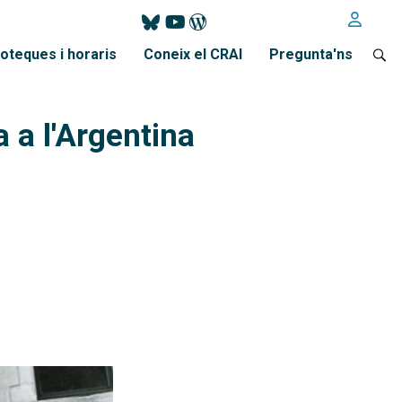
ioteques i horaris
Coneix el CRAI
Pregunta'ns
 a l'Argentina