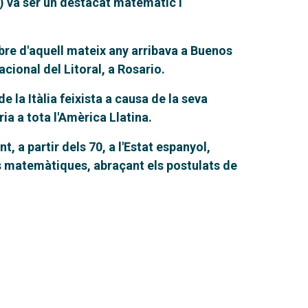
) va ser un destacat matemàtic i
tubre d'aquell mateix any arribava a Buenos
cional del Litoral, a Rosario.
e la Itàlia feixista a causa de la seva
a a tota l'Amèrica Llatina.
a partir dels 70, a l'Estat espanyol,
es matemàtiques, abraçant els postulats de