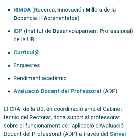
RIMDA
(
R
ecerca,
I
nnovació i
M
illora de la
D
ocència i l'
A
prenentatge)
IDP
(
I
nstitut de
D
esenvolupament
P
rofessional)
de la UB
Curricul@
Enquestes
Rendiment acadèmic
Avaluació Docent del Professorat
(ADP)
El CRAI de la UB, en coordinació amb el Gabinet
tècnic del Rectorat, dona suport al professorat
sobre el funcionament de l'aplicació d'Avaluació
Docent del Professorat (ADP) a través del
Servei