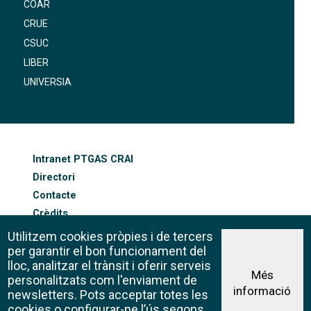
COAR
CRUE
CSUC
LIBER
UNIVERSIA
FOOTER-ALTRES ENLLAÇOS
Intranet PTGAS CRAI
Directori
Contacte
Crèdits
Mapa web
Utilitzem cookies pròpies i de tercers
Política de galetes
per garantir el bon funcionament del
lloc, analitzar el trànsit i oferir serveis
Més
personalitzats com l'enviament de
informació
Avís legal
newsletters. Pots acceptar totes les
©CRAI Universitat de Barcelona
cookies o configurar-ne l’ús segons