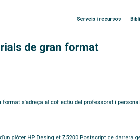
Vés al contingut
Menú principal
Serveis i recursos
Bibl
rials de gran format
 format s’adreça al col·lectiu del professorat i personal
d’un plòter HP Desingjet Z5200 Postscript de darrera g