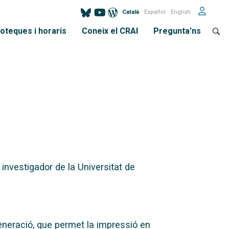
Català
Español
English
ioteques i horaris
Coneix el CRAI
Pregunta'ns
 investigador de la Universitat de
eneració, que permet la impressió en