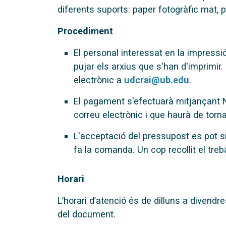
diferents suports: paper fotogràfic mat,
Procediment
El personal interessat en la impressi
pujar els arxius que s'han d'imprimir
electrònic a
udcrai@ub.edu
.
El pagament s'efectuarà mitjançant N
correu electrònic i que haurà de torna
L'acceptació del pressupost es pot si
fa la comanda. Un cop recollit el treb
Horari
L’horari d’atenció és de dilluns a divend
del document.