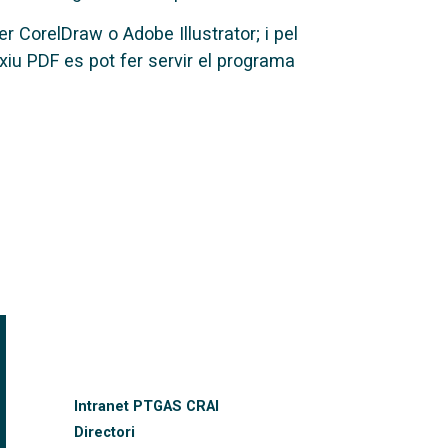
 CorelDraw o Adobe Illustrator; i pel
iu PDF es pot fer servir el programa
FOOTER-ALTRES ENLLAÇOS
Intranet PTGAS CRAI
Directori