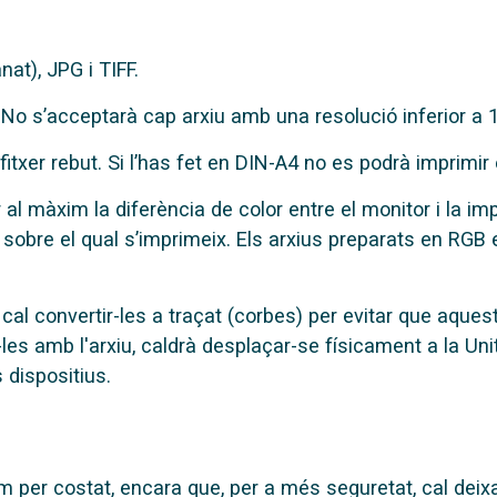
t), JPG i TIFF.
No s’acceptarà cap arxiu amb una resolució inferior a 1
 fitxer rebut. Si l’has fet en DIN-A4 no es podrà imprimi
al màxim la diferència de color entre el monitor i la im
ic sobre el qual s’imprimeix. Els arxius preparats en RG
, cal convertir-les a traçat (corbes) per evitar que aque
r-les amb l'arxiu, caldrà desplaçar-se físicament a la U
 dispositius.
per costat, encara que, per a més seguretat, cal deix