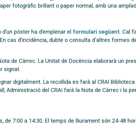
 paper fotogràfic brillant o paper normal, amb una amp
ó d’un pòster ha d’emplenar el
formulari següent
. Cal f
. En cas d’incidència, dubte o consulta d'altres formes 
ota de Càrrec. La Unitat de Docència elaborarà un press
r signat.
gnar digitalment. La recollida es farà al CRAI Biblioteca
all, Administració del CRAI farà la Nota de Càrrec i la pe
res, de 7:00 a 14:30. El temps de lliurament són 24-48 h