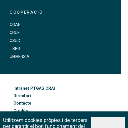
COOPERACIÓ
COAR
CRUE
CSUC
LIBER
UNIVERSIA
FOOTER-ALTRES ENLLAÇOS
Intranet PTGAS CRAI
Directori
Contacte
Crèdits
Mapa web
Utilitzem cookies pròpies i de tercers
Política de galetes
per garantir el bon funcionament del