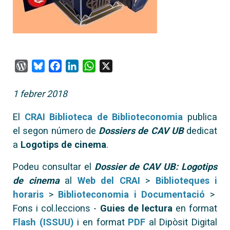
WordPress
Bluesky
Facebook
LinkedIn
WhatsApp
X
1 febrer 2018
E
l
CRAI Biblioteca de Biblioteconomia
publica
el segon número de
Dossiers de CAV UB
dedicat
a
Logotips de cinema
.
Podeu consultar el
Dossier de CAV UB: Logotips
de cinema
al
Web del CRAI
>
Biblioteques i
horaris
>
Biblioteconomia i Documentació
>
Fons i col.leccions -
Guies de lectura
en format
Flash (ISSUU)
i en format
PDF
al Dipòsit Digital