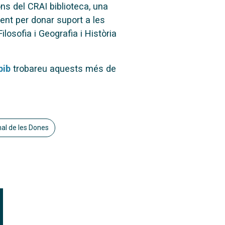
ns del CRAI biblioteca, una
ent per donar suport a les
losofia i Geografia i Història
bib
trobareu aquests més de
nal de les Dones
FOOTER-ALTRES ENLLAÇOS