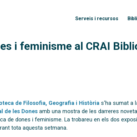
Vés al contingut
Menú principal
Serveis i recursos
Bibl
s i feminisme al CRAI Biblio
oteca de Filosofia, Geografia i Història
s'ha sumat a l
al de les Dones
amb una mostra de les darreres noveta
ca de dones i feminisme. La trobareu en els dos exposi
urant tota aquesta setmana.