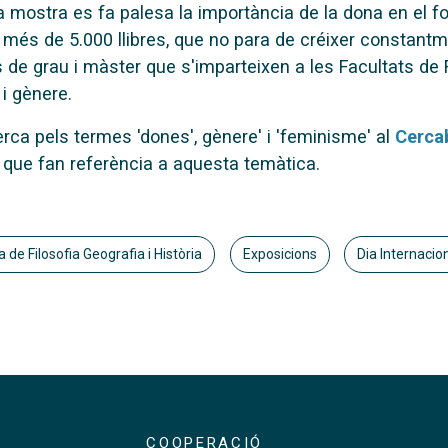
mostra es fa palesa la importància de la dona en el fo
e més de 5.000 llibres, que no para de créixer constantm
 de grau i màster que s'imparteixen a les Facultats de Fi
i gènere.
erca pels termes 'dones', gènere' i 'feminisme' al
Cerca
que fan referència a aquesta temàtica.
 de Filosofia Geografia i Història
Exposicions
Dia Internacio
COOPERACIÓ