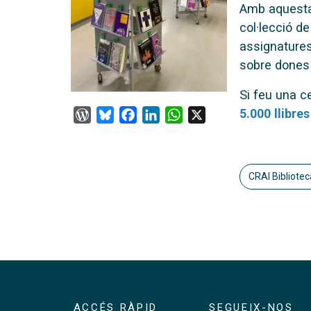
Amb aquesta 
col·lecció d
assignatures
sobre dones 
Si feu una c
5.000 llibres
WordPress
Bluesky
Facebook
LinkedIn
WhatsApp
X
CRAI Biblioteca
ACCÉS RÀPID
SEGUEIX-NOS