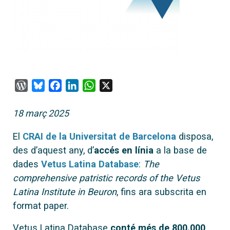
WordPress
Bluesky
Facebook
LinkedIn
WhatsApp
X
18 març 2025
El
CRAI de la Universitat de Barcelona
disposa,
des d’aquest any, d’
accés en línia
a la base de
dades
Vetus Latina Database
:
The
comprehensive patristic records of the Vetus
Latina Institute in Beuron
, fins ara subscrita en
format paper.
Vetus Latina Database
conté més de 800.000