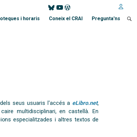
ioteques i horaris
Coneix el CRAI
Pregunta'ns
 dels seus usuaris l'accés a
eLibro.net
,
ire multidisciplinari, en castellà. En
ions especialitzades i altres textos de