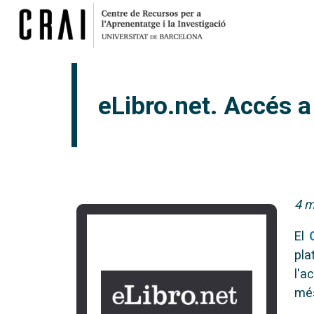
eLibro.net. Accés a 
4 m
El
pla
l'a
més