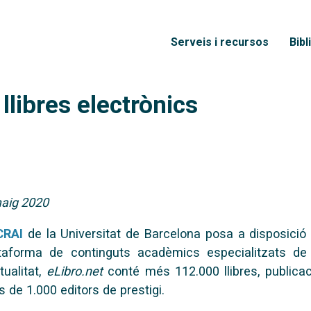
Vés al contingut
Menú principal
Serveis i recursos
Bibl
llibres electrònics
aig 2020
CRAI
de la Universitat de Barcelona posa a disposició
taforma de continguts acadèmics especialitzats de ca
ctualitat,
eLibro.net
conté més 112.000 llibres, publicac
 de 1.000 editors de prestigi.