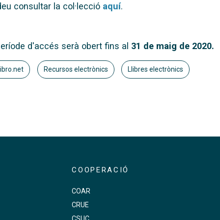
eu consultar la col·lecció
aquí
.
període d'accés serà obert fins al
31 de maig de 2020.
ibro.net
Recursos electrònics
Llibres electrònics
COOPERACIÓ
COAR
CRUE
s
CSUC