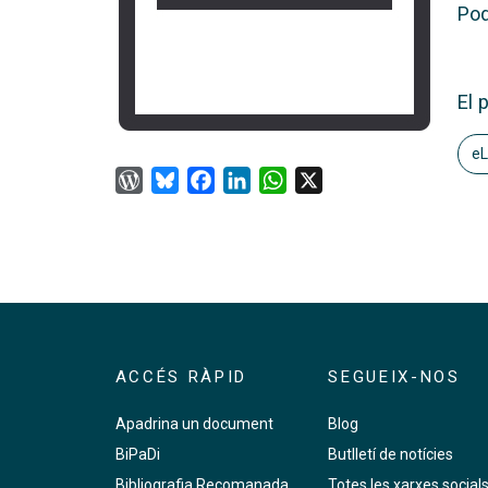
Pod
El 
eL
WordPress
Bluesky
Facebook
LinkedIn
WhatsApp
X
ACCÉS RÀPID
SEGUEIX-NOS
Apadrina un document
Blog
BiPaDi
Butlletí de notícies
Bibliografia Recomanada
Totes les xarxes social