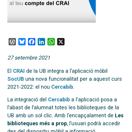
WordPress
Bluesky
Facebook
LinkedIn
WhatsApp
X
27 setembre 2021
El
CRAI
de la UB integra a l’aplicació mòbil
SocUB
una nova funcionalitat per a aquest curs
2021-2022: el nou
Cercabib
.
La integració del
Cercabib
a l'aplicació posa a
l’abast de l’alumnat totes les biblioteques de la
UB amb un sol clic. Amb l'encapçalament de
Les
biblioteques més a prop
, l’usuari podrà accedir
des del dispositiu mòbil a informació