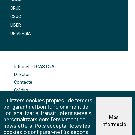
CRUE
CSUC
LIBER
UNIVERSIA
FOOTER-ALTRES ENLLAÇOS
Intranet PTGAS CRAI
Directori
Contacte
Crèdits
Mapa web
Utilitzem cookies pròpies i de tercers
Política de galetes
per garantir el bon funcionament del
lloc, analitzar el trànsit i oferir serveis
Més
personalitzats com l'enviament de
informació
Avís legal
newsletters. Pots acceptar totes les
©CRAI Universitat de Barcelona
cookies o configurar-ne l’ús segons
Creative Commons 4.0