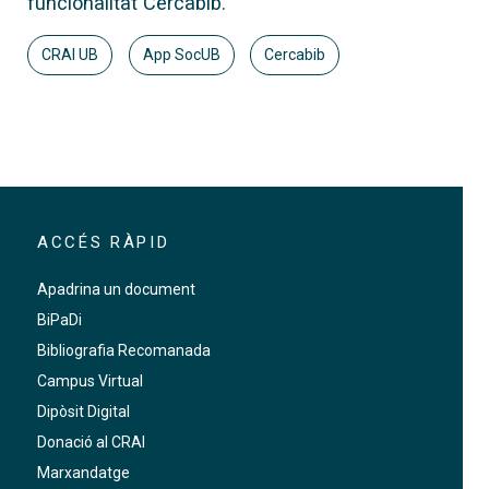
funcionalitat Cercabib.
CRAI UB
App SocUB
Cercabib
ACCÉS RÀPID
Apadrina un document
BiPaDi
Bibliografia Recomanada
Campus Virtual
Dipòsit Digital
Donació al CRAI
Marxandatge