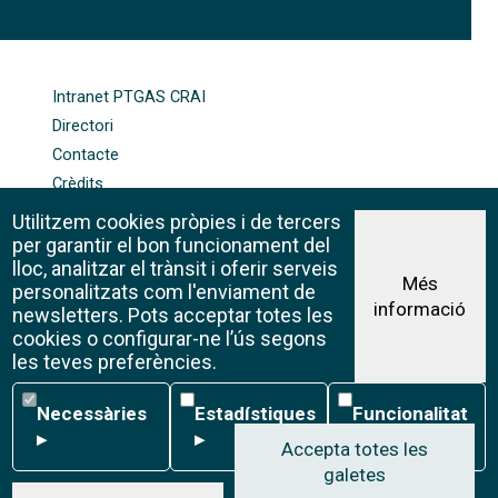
FOOTER-ALTRES ENLLAÇOS
Intranet PTGAS CRAI
Directori
Contacte
Crèdits
Mapa web
Utilitzem cookies pròpies i de tercers
Política de galetes
per garantir el bon funcionament del
lloc, analitzar el trànsit i oferir serveis
Més
personalitzats com l'enviament de
informació
Avís legal
newsletters. Pots acceptar totes les
©CRAI Universitat de Barcelona
cookies o configurar-ne l’ús segons
Creative Commons 4.0
les teves preferències.
Necessàries
Estadístiques
Funcionalitat
Necessàries
Estadístiques
Funcionalitat
▸
▸
▸
Accepta totes les
galetes
W