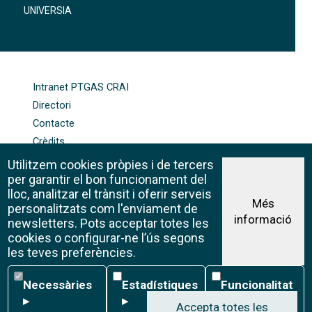
UNIVERSIA
FOOTER-ALTRES ENLLAÇOS
Intranet PTGAS CRAI
Directori
Contacte
Crèdits
Mapa web
Utilitzem cookies pròpies i de tercers
Política de galetes
per garantir el bon funcionament del
lloc, analitzar el trànsit i oferir serveis
Més
personalitzats com l'enviament de
informació
Avís legal
newsletters. Pots acceptar totes les
©CRAI Universitat de Barcelona
cookies o configurar-ne l’ús segons
Creative Commons 4.0
les teves preferències.
Necessàries
Estadístiques
Funcionalitat
Necessàries
Estadístiques
Funcionalitat
▸
▸
▸
Accepta totes les