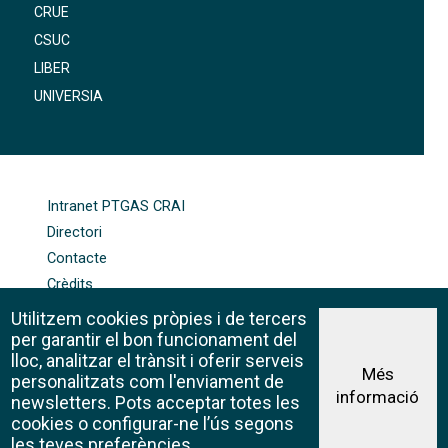
CRUE
CSUC
LIBER
UNIVERSIA
FOOTER-ALTRES ENLLAÇOS
Intranet PTGAS CRAI
Directori
Contacte
Crèdits
Mapa web
Utilitzem cookies pròpies i de tercers
Política de galetes
per garantir el bon funcionament del
lloc, analitzar el trànsit i oferir serveis
Més
personalitzats com l'enviament de
informació
Avís legal
newsletters. Pots acceptar totes les
©CRAI Universitat de Barcelona
cookies o configurar-ne l’ús segons
Creative Commons 4.0
les teves preferències.