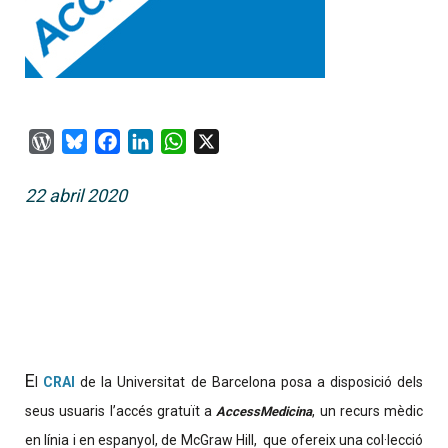
WordPress
Bluesky
Facebook
LinkedIn
WhatsApp
X
22 abril 2020
E
l
CRAI
de la Universitat de Barcelona posa a disposició dels
seus usuaris l’accés gratuït a
, un recurs mèdic
AccessMedicina
en línia i en espanyol, de McGraw Hill, que ofereix una col·lecció