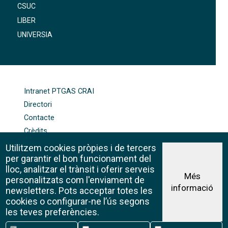
CSUC
LIBER
UNIVERSIA
FOOTER-ALTRES ENLLAÇOS
Intranet PTGAS CRAI
Directori
Contacte
Crèdits
Mapa web
Utilitzem cookies pròpies i de tercers
Política de galetes
per garantir el bon funcionament del
lloc, analitzar el trànsit i oferir serveis
Més
personalitzats com l'enviament de
informació
Avís legal
newsletters. Pots acceptar totes les
©CRAI Universitat de Barcelona
cookies o configurar-ne l’ús segons
Creative Commons 4.0
les teves preferències.