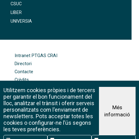
CSUC
LIBER
UNIVERSIA
FOOTER-ALTRES ENLLAÇOS
Intranet PTGAS CRAI
Directori
Contacte
Crèdits
Mapa web
Utilitzem cookies pròpies i de tercers
Política de galetes
per garantir el bon funcionament del
lloc, analitzar el trànsit i oferir serveis
Més
personalitzats com l'enviament de
informació
Avís legal
newsletters. Pots acceptar totes les
©CRAI Universitat de Barcelona
cookies o configurar-ne l’ús segons
Creative Commons 4.0
les teves preferències.