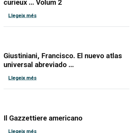
curieux ... Volum 2
sobre Fer, Nicolas de (1646-1720). L'Atlas
Llegeix més
Giustiniani, Francisco. El nuevo atlas
universal abreviado ...
sobre Giustiniani, Francisco. El nuevo atla
Llegeix més
Il Gazzettiere americano
sobre Il Gazzettiere americano
Llegeix més