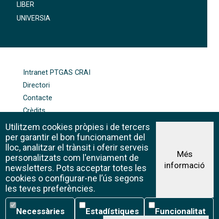
LIBER
UNIVERSIA
FOOTER-ALTRES ENLLAÇOS
Intranet PTGAS CRAI
Directori
Contacte
Crèdits
Mapa web
Utilitzem cookies pròpies i de tercers
Política de galetes
per garantir el bon funcionament del
lloc, analitzar el trànsit i oferir serveis
Més
personalitzats com l'enviament de
informació
Avís legal
newsletters. Pots acceptar totes les
©CRAI Universitat de Barcelona
cookies o configurar-ne l’ús segons
Creative Commons 4.0
les teves preferències.
Necessàries
Estadístiques
Funcionalitat
Necessàries
Estadístiques
Funcionalitat