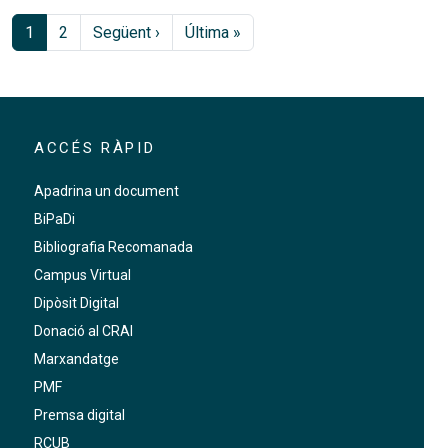
Paginació
Pàgina següent
Última pàgina
1
2
Següent ›
Última »
ACCÉS RÀPID
Apadrina un document
BiPaDi
Bibliografia Recomanada
Campus Virtual
Dipòsit Digital
Donació al CRAI
Marxandatge
PMF
Premsa digital
RCUB