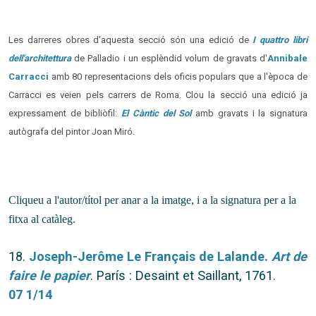
Les darreres obres d'aquesta secció són una edició de
I quattro libri
dell'architettura
de Palladio i un esplèndid volum de gravats d'
Annibale
Carracci
amb 80 representacions dels oficis populars que a l'època de
Carracci es veien pels carrers de Roma. Clou la secció una edició ja
expressament de bibliòfil:
El Càntic del Sol
amb gravats i la signatura
autògrafa del pintor Joan Miró.
Cliqueu a l'autor/títol per anar a la imatge, i a la signatura per a la
fitxa al catàleg.
18.
Joseph-Jerôme Le Français de Lalande.
Art de
faire le papier
. París : Desaint et Saillant, 1761.
07 1/14