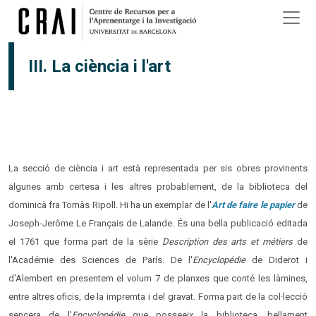
Vés al contingut
III. La ciència i l'art
La secció de ciència i art està representada per sis obres provinents
algunes amb certesa i les altres probablement, de la biblioteca del
dominicà fra Tomàs Ripoll. Hi ha un exemplar de l'
Art de faire le papier
de
Joseph-Jerôme Le Français de Lalande. És una bella publicació editada
el 1761 que forma part de la sèrie
Description des arts et métiers
de
l'Académie des Sciences de París. De l'
Encyclopédie
de Diderot i
d'Alembert en presentem el volum 7 de planxes que conté les làmines,
entre altres oficis, de la impremta i del gravat. Forma part de la col·lecció
sencera de l'
Encyclopédie
que posseeix la biblioteca, bellament