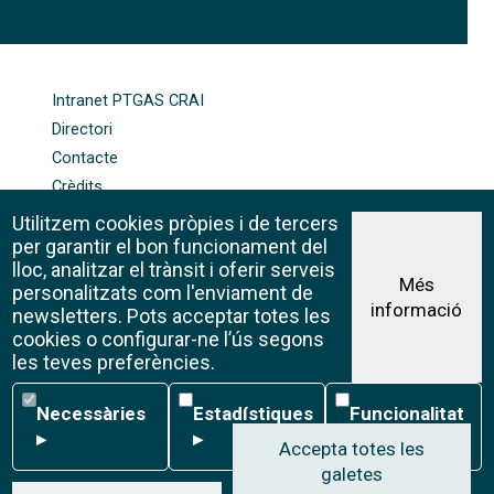
FOOTER-ALTRES ENLLAÇOS
Intranet PTGAS CRAI
Directori
Contacte
Crèdits
Mapa web
Utilitzem cookies pròpies i de tercers
Política de galetes
per garantir el bon funcionament del
lloc, analitzar el trànsit i oferir serveis
Més
personalitzats com l'enviament de
informació
Avís legal
newsletters. Pots acceptar totes les
©CRAI Universitat de Barcelona
cookies o configurar-ne l’ús segons
Creative Commons 4.0
les teves preferències.
Necessàries
Estadístiques
Funcionalitat
Necessàries
Estadístiques
Funcionalitat
▸
▸
▸
Accepta totes les
galetes
W