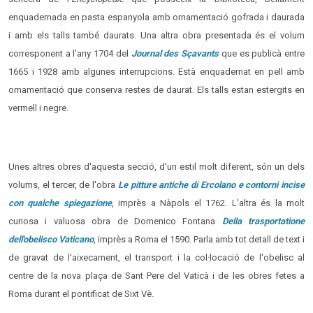
enquadernada en pasta espanyola amb ornamentació gofrada i daurada
i amb els talls també daurats. Una altra obra presentada és el volum
corresponent a l'any 1704 del
Journal des Sçavants
que es publicà entre
1665 i 1928 amb algunes interrupcions. Està enquadernat en pell amb
ornamentació que conserva restes de daurat. Els talls estan estergits en
vermell i negre.
Unes altres obres d'aquesta secció, d'un estil molt diferent, són un dels
volums, el tercer, de l'obra
Le pitture antiche di Ercolano e contorni incise
con qualche spiegazione
, imprès a Nàpols el 1762. L'altra és la molt
curiosa i valuosa obra de Domenico Fontana
Della trasportatione
dell'obelisco Vaticano
, imprès a Roma el 1590. Parla amb tot detall de text i
de gravat de l'aixecament, el transport i la col·locació de l'obelisc al
centre de la nova plaça de Sant Pere del Vaticà i de les obres fetes a
Roma durant el pontificat de Sixt Vè.