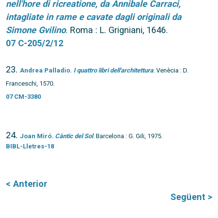
nell'hore di ricreatione, da Annibale Carraci,
intagliate in rame e cavate dagli originali da
Simone Gvilino
. Roma : L. Grigniani, 1646.
07 C-205/2/12
23.
Andrea Palladio.
I quattro libri dell'architettura
. Venècia : D.
Franceschi, 1570.
07 CM-3380
24.
Joan Miró.
Càntic del Sol
. Barcelona : G. Gili, 1975.
BIBL-Lletres-18
< Anterior
Següent >