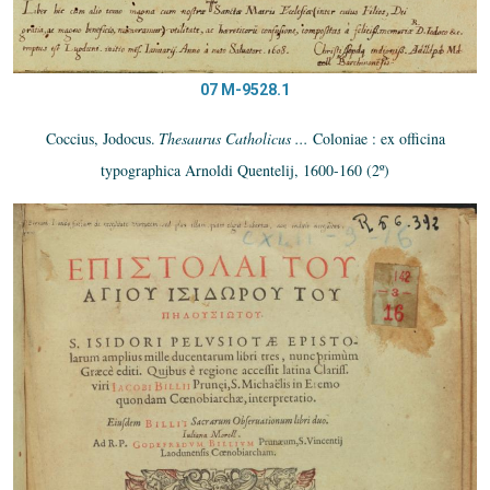
07 M-9528.1
Coccius, Jodocus.
Thesaurus Catholicus ...
Coloniae : ex officina
typographica Arnoldi Quentelij, 1600-160 (2º)