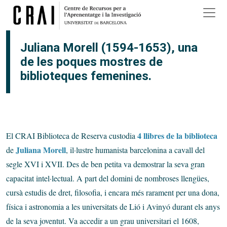
Vés al contingut
Juliana Morell (1594-1653), una
de les poques mostres de
biblioteques femenines.
4 llibres de la biblioteca
El CRAI Biblioteca de Reserva custodia
Juliana Morell
de
, il·lustre humanista barcelonina a cavall del
segle XVI i XVII. Des de ben petita va demostrar la seva gran
capacitat intel·lectual. A part del domini de nombroses llengües,
cursà estudis de dret, filosofia, i encara més rarament per una dona,
física i astronomia a les universitats de Lió i Avinyó durant els anys
de la seva joventut. Va accedir a un grau universitari el 1608,