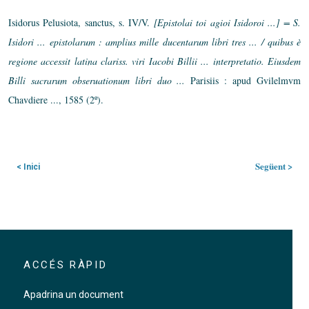
Isidorus Pelusiota, sanctus, s. IV/V.
[Epistolai toi agioi Isidoroi ...] = S.
Isidori ... epistolarum : amplius mille ducentarum libri tres ... / quibus è
regione accessit latina clariss. viri Iacobi Billii ... interpretatio. Eiusdem
Billi sacrarum obseruationum libri duo ...
Parisiis : apud Gvilelmvm
Chavdiere ..., 1585 (2º).
Següent >
< Inici
ACCÉS RÀPID
Apadrina un document