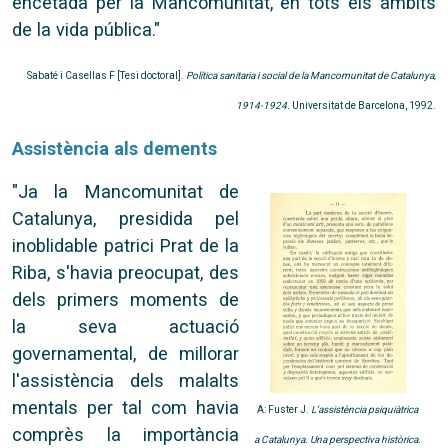
encetada per la Mancomunitat, en tots els àmbits
de la vida pública."
Sabaté i Casellas F [Tesi doctoral].
Política sanitaria i social de la Mancomunitat de Catalunya,
1914-1924.
Universitat de Barcelona, 1992.
Assistència als dements
"Ja la Mancomunitat de
Catalunya, presidida pel
inoblidable patrici Prat de la
Riba, s'havia preocupat, des
dels primers moments de
la seva actuació
governamental, de millorar
l'assistència dels malalts
mentals per tal com havia
A: Fuster J.
L’assistència psiquiàtrica
comprès la importància
a Catalunya. Una perspectiva històrica.