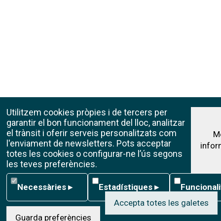
Utilitzem cookies pròpies i de tercers per
garantir el bon funcionament del lloc, analitzar
el trànsit i oferir serveis personalitzats com
M
l'enviament de newsletters. Pots acceptar
infor
totes les cookies o configurar-ne l’ús segons
les teves preferències.
Necessàries
Estadístiques
Funcionalita
Necessàries
▸
Estadístiques
▸
Funcional
Accepta totes les galetes
Guarda preferències