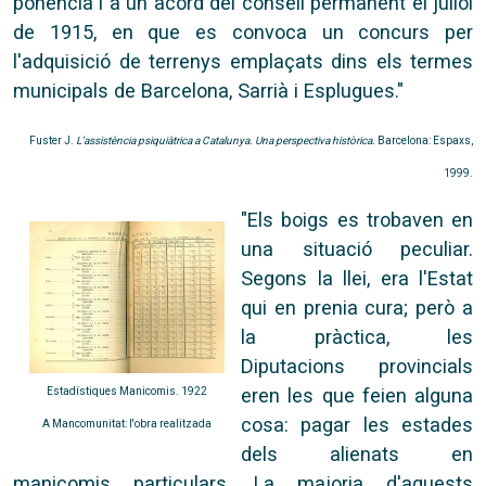
ponència i a un acord del consell permanent el juliol
de 1915, en que es convoca un concurs per
l'adquisició de terrenys emplaçats dins els termes
municipals de Barcelona, Sarrià i Esplugues."
Fuster J.
L’assistència psiquiàtrica a Catalunya. Una perspectiva històrica.
Barcelona: Espaxs,
1999.
"Els boigs es trobaven en
una situació peculiar.
Segons la llei, era l'Estat
qui en prenia cura; però a
la pràctica, les
Diputacions provincials
eren les que feien alguna
Estadístiques Manicomis. 1922
cosa: pagar les estades
A Mancomunitat: l'obra realitzada
dels alienats en
manicomis particulars. La majoria d'aquests