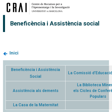
Vés al contingut
Beneficència i Assistència social
Inici
Beneficència i Assistència
La Comissió d’Educació
Social
La Biblioteca Miner
Assistència als dements
els Cicles de Confer
Populars
La Casa de la Maternitat