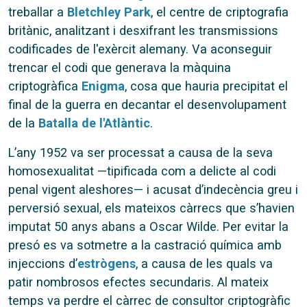
treballar a
Bletchley Park
, el centre de criptografia
britànic, analitzant i desxifrant les transmissions
codificades de l'exèrcit alemany. Va aconseguir
trencar el codi que generava la màquina
criptogràfica
Enigma
, cosa que hauria precipitat el
final de la guerra en decantar el desenvolupament
de la
Batalla de l'Atlàntic
.
L’any 1952 va ser processat a causa de la seva
homosexualitat —tipificada com a delicte al codi
penal vigent aleshores— i acusat d’indecència greu i
perversió sexual, els mateixos càrrecs que s’havien
imputat 50 anys abans a Oscar Wilde. Per evitar la
presó es va sotmetre a la castració química amb
injeccions d’
estrògens
, a causa de les quals va
patir nombrosos efectes secundaris. Al mateix
temps va perdre el càrrec de consultor criptogràfic