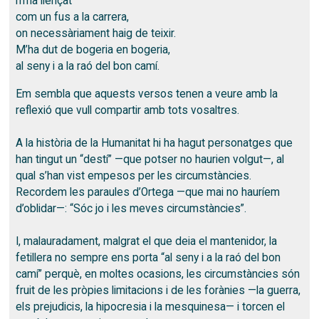
m’ha llençat
com un fus a la carrera,
on necessàriament haig de teixir.
M’ha dut de bogeria en bogeria,
al seny i a la raó del bon camí.
Em sembla que aquests versos tenen a veure amb la
reflexió que vull compartir amb tots vosaltres.
A la història de la Humanitat hi ha hagut personatges que
han tingut un “destí” —que potser no haurien volgut—, al
qual s’han vist empesos per les circumstàncies.
Recordem les paraules d’Ortega —que mai no hauríem
d’oblidar—: “Sóc jo i les meves circumstàncies”.
I, malauradament, malgrat el que deia el mantenidor, la
fetillera no sempre ens porta “al seny i a la raó del bon
camí” perquè, en moltes ocasions, les circumstàncies són
fruit de les pròpies limitacions i de les forànies —la guerra,
els prejudicis, la hipocresia i la mesquinesa— i torcen el