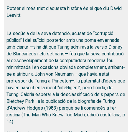
Potser el més trist d’aquesta història és el que diu David
Leavitt:
La seqüela de la seva detenció, acusat de “corrupció
pública” i del suïcidi posterior amb una poma enverinada
amb cianur —s’ha dit que Turing admirava la versió Disney
de Blancaneus i els set nans— fou que la seva contribució
al desenvolupament de la computadora moderna fou
minimitzada i en ocasions obviada completament, arribant-
se a atribuir a John von Neumann —que havia estat
professor de Turing a Princeton—, la paternitat d’idees que
havien nascut en la ment “intel·ligent”, però tímida, de
Turing. Caldria esperar a la desclassificació dels papers de
Bletchey Park i a la publicació de la biografia de Turing
d'Andrew Hodges (1983) perquè se li comencés a fer
justícia (The Man Who Knew Too Much, edició castellana, p
14).