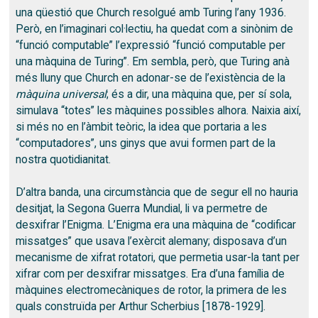
una qüestió que Church resolgué amb Turing l’any 1936.
Però, en l’imaginari col·lectiu, ha quedat com a sinònim de
“funció computable” l’expressió “funció computable per
una màquina de Turing”. Em sembla, però, que Turing anà
més lluny que Church en adonar-se de l’existència de la
màquina universal
; és a dir, una màquina que, per sí sola,
simulava “totes” les màquines possibles alhora. Naixia així,
si més no en l’àmbit teòric, la idea que portaria a les
“computadores”, uns ginys que avui formen part de la
nostra quotidianitat.
D’altra banda, una circumstància que de segur ell no hauria
desitjat, la Segona Guerra Mundial, li va permetre de
desxifrar l’Enigma. L’Enigma era una màquina de “codificar
missatges” que usava l’exèrcit alemany; disposava d’un
mecanisme de xifrat rotatori, que permetia usar-la tant per
xifrar com per desxifrar missatges. Era d’una família de
màquines electromecàniques de rotor, la primera de les
quals construïda per Arthur Scherbius [1878-1929].