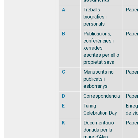
documents
A
Treballs
Pape
biogràfics i
personals
B
Publicacions,
Pape
conferències i
xerrades
escrites per ell o
propietat seva
C
Manuscrits no
Pape
publicats i
esborranys
D
Correspondència
Pape
E
Turing
Enreg
Celebration Day
de ví
K
Documentació
Pape
donada per la
mare d'Alan