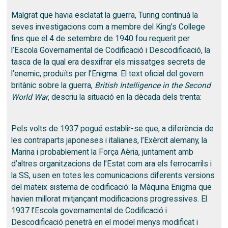
Malgrat que havia esclatat la guerra, Turing continuà la
seves investigacions com a membre del King’s College
fins que el 4 de setembre de 1940 fou requerit per
l’Escola Governamental de Codificació i Descodificació, la
tasca de la qual era desxifrar els missatges secrets de
l’enemic, produïts per l’Enigma. El text oficial del govern
britànic sobre la guerra,
British Intelligence in the Second
World War
, descriu la situació en la dècada dels trenta:
Pels volts de 1937 pogué establir-se que, a diferència de
les contraparts japoneses i italianes, l’Exèrcit alemany, la
Marina i probablement la Força Aèria, juntament amb
d’altres organitzacions de l’Estat com ara els ferrocarrils i
la SS, usen en totes les comunicacions diferents versions
del mateix sistema de codificació: la Màquina Enigma que
havien millorat mitjançant modificacions progressives. El
1937 l’Escola governamental de Codificació i
Descodificació penetrà en el model menys modificat i