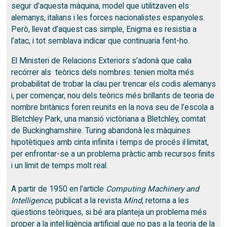
segur d’aquesta màquina, model que utilitzaven els
alemanys, italians i les forces nacionalistes espanyoles.
Però, llevat d’aquest cas simple, Enigma es resistia a
l’atac, i tot semblava indicar que continuaria fent-ho.
El Ministeri de Relacions Exteriors s’adonà que calia
recórrer als teòrics dels nombres: tenien molta més
probabilitat de trobar la clau per trencar els codis alemanys
i, per començar, nou dels teòrics més brillants de teoria de
nombre britànics foren reunits en la nova seu de l’escola a
Bletchley Park, una mansió victòriana a Bletchley, comtat
de Buckinghamshire. Turing abandonà les màquines
hipotètiques amb cinta infinita i temps de procés il·limitat,
per enfrontar-se a un problema pràctic amb recursos finits
i un límit de temps molt real.
A partir de 1950 en l’article
Computing Machinery and
Intelligence
, publicat a la revista
Mind
, retorna a les
qüestions teòriques, si bé ara planteja un problema més
proper a la intel·ligència artificial que no pas a la teoria de la