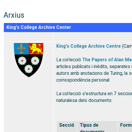
Arxius
King's College Archive Center
King's College Archive Centre
(Cam
La col·lecció
The Papers of Alan Ma
articles publicats i inèdits, separates d
autors amb anotacions de Turing, la se
correspondència personal.
La col·lecció s'estructura en 7 seccio
naturalesa dels documents:
Secció
Tipus de
Form