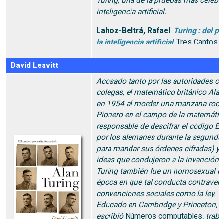
Turing, una de la pruebas más céleb
inteligencia artificial.
Lahoz-Beltrá, Rafael
.
Turing : del 
la inteligencia artificial
. Tres Cantos 
David Leavitt
Acosado tanto por las autoridades 
colegas, el matemático británico Ala
en 1954 al morder una manzana roc
Pionero en el campo de la matemátic
responsable de descifrar el código
por los alemanes durante la segund
para mandar sus órdenes cifradas) y
ideas que condujeron a la invención
Turing también fue un homosexual 
época en que tal conducta contraven
convenciones sociales como la ley.
Educado en Cambridge y Princeton,
escribió
Números computables
, tra