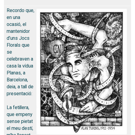
Recordo que,
en una
ocasió, el
mantenidor
d’uns Jocs
Florals que
se
celebraven a
casa la vídua
Planas, a
Barcelona,
deia, a tall de
presentació:
La fetillera,
que empeny
sense pietat
el meu destí,