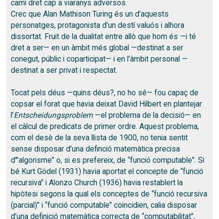
camí dret cap a viaranys adversos.
Crec que Alan Mathison Turing és un d’aquests
personatges, protagonista d’un destí valuós i alhora
dissortat. Fruit de la dualitat entre allò que hom és —i té
dret a ser— en un àmbit més global —destinat a ser
conegut, públic i coparticipat— i en l’àmbit personal —
destinat a ser privat i respectat.
Tocat pels déus —quins déus?, no ho sé— fou capaç de
copsar el forat que havia deixat David Hilbert en plantejar
l’
Entscheidungsproblem
—el problema de la decisió— en
el càlcul de predicats de primer ordre. Aquest problema,
com el desè de la seva llista de 1900, no tenia sentit
sense disposar d’una definció matemàtica precisa
d'”algorisme” o, si es prefereix, de “funció computable”. Si
bé Kurt Gödel (1931) havia aportat el concepte de “funció
recursiva” i Alonzo Church (1936) havia restablert la
hipòtesi segons la qual els conceptes de “funció recursiva
(parcial)” i “funció computable” coincidien, calia disposar
d’una definició matemàtica correcta de “computabilitat”,