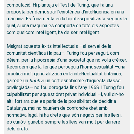
computació. Hi planteja el Test de Turing, que fa una
proposta per demostrar l’existència d’intel·ligència en una
màquina. Es fonamenta en la hipòtesi positivista segons la
qual, si una màquina es comporta en tots els aspectes
com quelcom intel·ligent, ha de ser intel·ligent.
Malgrat aquests èxits intel·lectuals —al servei de la
comunitat científica i la pau—, Turing fou perseguit, com
dèiem, per la hipocresia d’una societat que no volia créixer.
Recordem que la llei que perseguia l’homosexualitat —una
pràctica molt generalitzada en la intel·lectualitat britànica,
gairebé un
hobby
i un cert esnobisme d’aquesta classe
privilegiada— no fou derogada fins l’any 1968. I Turing fou
culpabilitzat per aquest dret privat individual —i, vull dir-ho
alt i fort ara que es parla de la possibilitat de decidir a
Catalunya, mai no hauríem de confondre dret amb
normativa legal; hi ha drets que són negats per les lleis i,
és curiós, gairebé sempre les lleis van molt per darrere
dels drets.