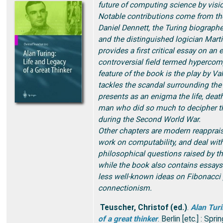
future of computing science by visi
Notable contributions come from th
Daniel Dennett, the Turing biograp
and the distinguished logician Mart
provides a first critical essay on an
controversial field termed hypercom
feature of the book is the play by Va
tackles the scandal surrounding the 
presents as an enigma the life, deat
man who did so much to decipher 
during the Second World War.
Other chapters are modern reapprais
work on computability, and deal wit
philosophical questions raised by th
while the book also contains essays
less well-known ideas on Fibonacci 
connectionism.
Teuscher, Christof (ed.)
.
Alan Turi
of a great thinker
. Berlin [etc.] : Spri