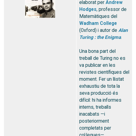
elaborat per
Andrew
Hodges
, professor de
Matemàtiques del
Wadham College
(Oxford) i autor de
Alan
Turing : the Enigma
.
Una bona part del
treball de Turing no es
va publicar en les
revistes científiques del
moment. Fer un llistat
exhaustiu de tota la
seva producció és
difícil: hi ha informes
interns, treballs
inacabats —i
posteriorment
completats per
col·legues—,