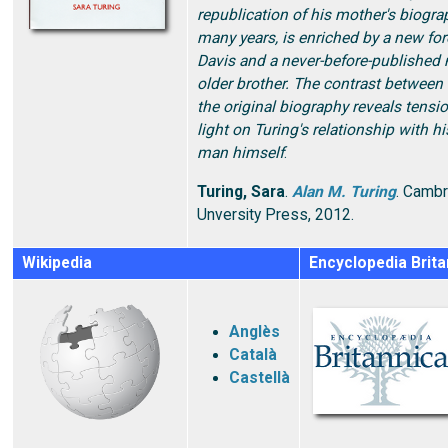
republication of his mother's biograp
many years, is enriched by a new fo
Davis and a never-before-published 
older brother. The contrast between
the original biography reveals tens
light on Turing's relationship with hi
man himself
.
Turing, Sara
.
Alan M. Turing
. Cambr
Unversity Press, 2012.
Wikipedia
Encyclopedia Brita
Anglès
Català
Castellà