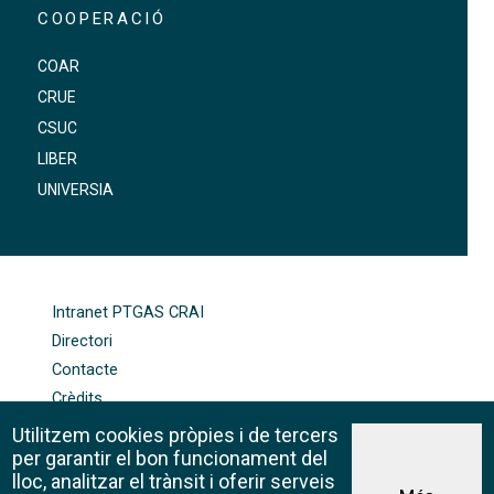
COOPERACIÓ
COAR
CRUE
CSUC
LIBER
UNIVERSIA
FOOTER-ALTRES ENLLAÇOS
Intranet PTGAS CRAI
Directori
Contacte
Crèdits
Mapa web
Utilitzem cookies pròpies i de tercers
Política de galetes
per garantir el bon funcionament del
lloc, analitzar el trànsit i oferir serveis