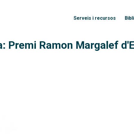
Vés al contingut
Menú principal
Serveis i recursos
Bibl
ca: Premi Ramon Margalef d'