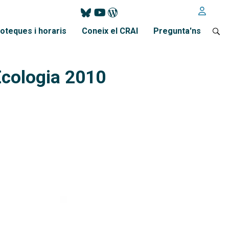
ioteques i horaris
Coneix el CRAI
Pregunta'ns
Ecologia 2010