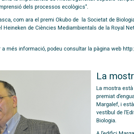
omprensió dels processos ecològics".
 tasca, com ara el premi Okubo de la Societat de Biolo
 el Heineken de Ciències Mediambientals de la Royal N
er a més informació, podeu consultar la pàgina web htt
La mostra
La mostra està 
premiat d’engua
Margalef, i est
vestíbul de l’Ed
Biologia.
A l’edifici Mar