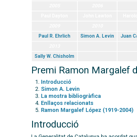
2005
2006
Paul Dayton
John Lawton
Harol
2009
2010
Paul R. Ehrlich
Simon A. Levin
Juan Ca
2013
Sally W. Chisholm
Premi Ramon Margalef d
Introducció
Simon A. Levin
La mostra bibliogràfica
Enllaços relacionats
Ramon Margalef López (1919-2004)
Introducció
La Generalitat de Catalunya ha acordat gu