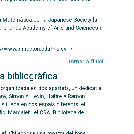
gia Matemàtica de la Japanese Society la
etherlands Academy of Arts and Sciences i
p://www.princeton.edu/~slevin/
Tornar a l'inici
 bibliogràfica
organitzada en dos apartats, un dedicat al
ny, Simon A. Levin, i l’altre a Ramon
à situada en dos espais diferents: el
ifici Margalef i el CRAI Biblioteca de
galef s’hi exposa una mostra del fons