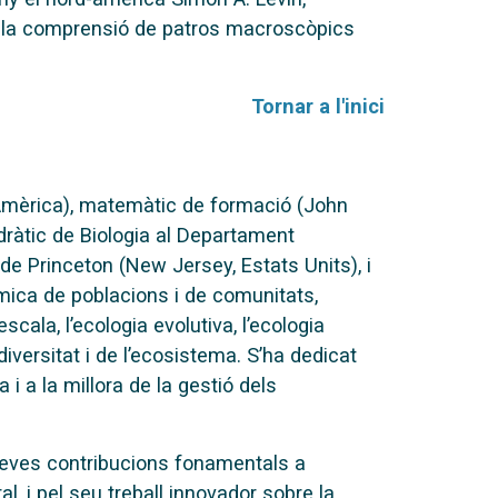
 a la comprensió de patros macroscòpics
Tornar a l'inici
’Amèrica), matemàtic de formació (John
dràtic de Biologia al Departament
t de Princeton (New Jersey, Estats Units), i
àmica de poblacions i de comunitats,
scala, l’ecologia evolutiva, l’ecologia
diversitat i de l’ecosistema. S’ha dedicat
i a la millora de la gestió dels
s seves contribucions fonamentals a
l, i pel seu treball innovador sobre la