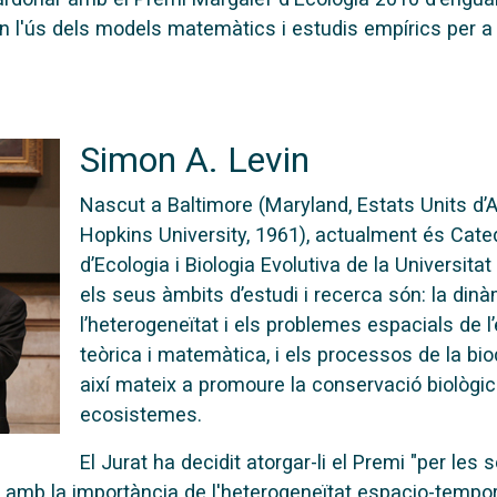
en l'ús dels models matemàtics i estudis empírics per
Simon A. Levin
Nascut a Baltimore (Maryland, Estats Units d
Hopkins University, 1961), actualment és Cate
d’Ecologia i Biologia Evolutiva de la Universita
els seus àmbits d’estudi i recerca són: la din
l’heterogeneïtat i els problemes espacials de l’e
teòrica i matemàtica, i els processos de la bio
així mateix a promoure la conservació biològica 
ecosistemes.
El Jurat ha decidit atorgar-li el Premi "per le
ió amb la importància de l'heterogeneïtat espacio-tempora