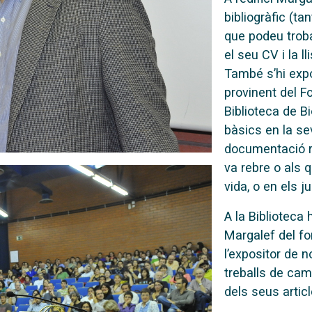
bibliogràfic (ta
que podeu troba
el seu CV i la ll
També s’hi exp
provinent del F
Biblioteca de Bi
bàsics en la seva
documentació r
va rebre o als q
vida, o en els j
A la Biblioteca 
Margalef del fo
l’expositor de n
treballs de cam
dels seus articl