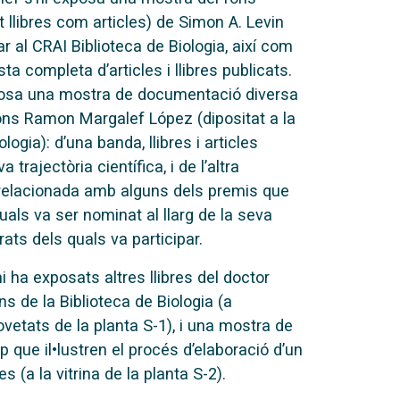
nt llibres com articles) de Simon A. Levin
r al CRAI Biblioteca de Biologia, així com
ista completa d’articles i llibres publicats.
osa una mostra de documentació diversa
ons Ramon Margalef López (dipositat a la
ologia): d’una banda, llibres i articles
 trajectòria científica, i de l’altra
elacionada amb alguns dels premis que
uals va ser nominat al llarg de la seva
urats dels quals va participar.
hi ha exposats altres llibres del doctor
ns de la Biblioteca de Biologia (a
ovetats de la planta S-1), i una mostra de
p que il•lustren el procés d’elaboració d’un
es (a la vitrina de la planta S-2).