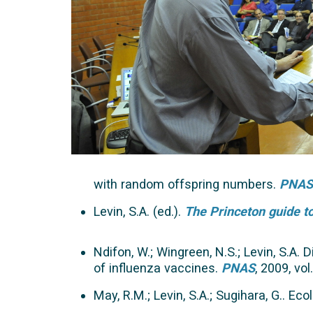
with random offspring numbers.
PNAS
Levin, S.A. (ed.).
The Princeton guide t
Ndifon, W.; Wingreen, N.S.; Levin, S.A. 
of influenza vaccines.
PNAS
, 2009, vo
May, R.M.; Levin, S.A.; Sugihara, G.. Ec