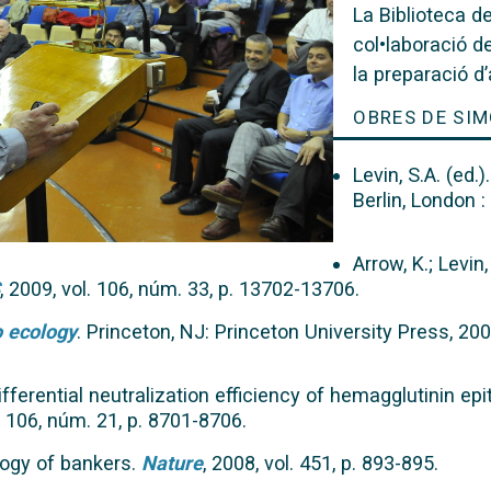
La Biblioteca de
col•laboració de
la preparació d
OBRES DE SIM
Levin, S.A. (ed.)
Berlin, London :
Arrow, K.; Levin
, 2009, vol. 106, núm. 33, p. 13702-13706.
o ecology
. Princeton, NJ: Princeton University Press, 200
Differential neutralization efficiency of hemagglutinin ep
l. 106, núm. 21, p. 8701-8706.
ology of bankers.
Nature
, 2008, vol. 451, p. 893-895.