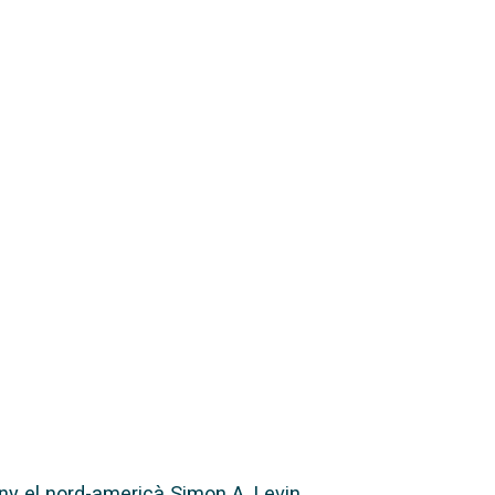
y el nord-americà Simon A. Levin,