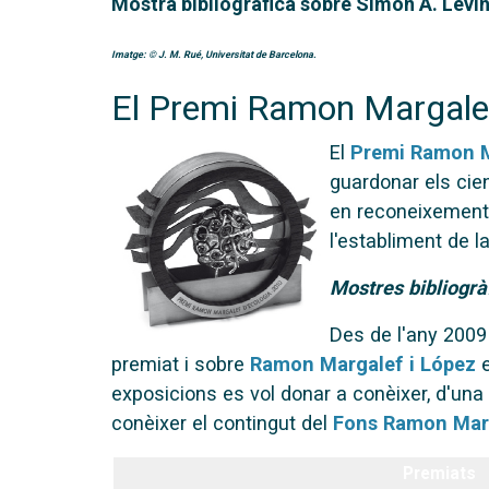
Mostra bibliogràfica sobre Simon A. Levi
Imatge:
©
J. M. Rué, Universitat de Barcelona.
El Premi Ramon Margalef
El
Premi Ramon M
guardonar els cien
en reconeixement de
l'establiment de l
Mostres bibliogràf
Des de l'any 2009 
premiat i sobre
Ramon Margalef i López
e
exposicions es vol donar a conèixer, d'una b
conèixer el contingut del
Fons Ramon Marg
Premiats