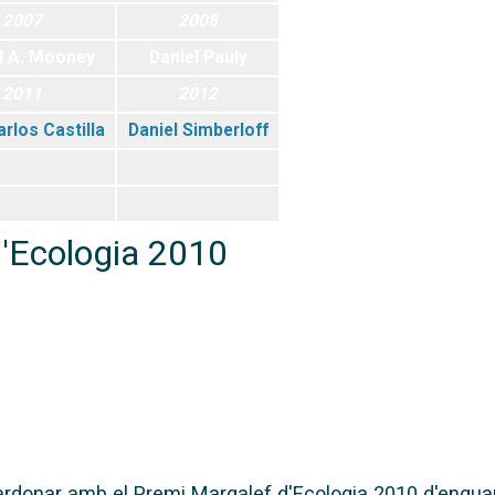
2007
2008
d A. Mooney
Daniel Pauly
2011
2012
rlos Castilla
Daniel Simberloff
'Ecologia 2010
ardonar amb el Premi Margalef d'Ecologia 2010 d'enguan