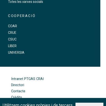
Totes les xarxes socials
COOPERACIÓ
COAR
CRUE
CSUC
LIBER
UNIVERSIA
FOOTER-ALTRES ENLLAÇOS
Intranet PTGAS CRAI
Directori
Contacte
Crèdits
Mapa web
Utilitzem cookies pròpies i de tercers